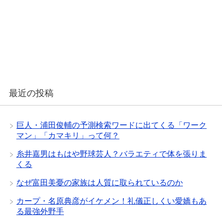
最近の投稿
巨人・浦田俊輔の予測検索ワードに出てくる「ワーク
マン」「カマキリ」って何？
糸井嘉男はもはや野球芸人？バラエティで体を張りま
くる
なぜ富田美憂の家族は人質に取られているのか
カープ・名原典彦がイケメン！礼儀正しくい愛嬌もあ
る最強外野手