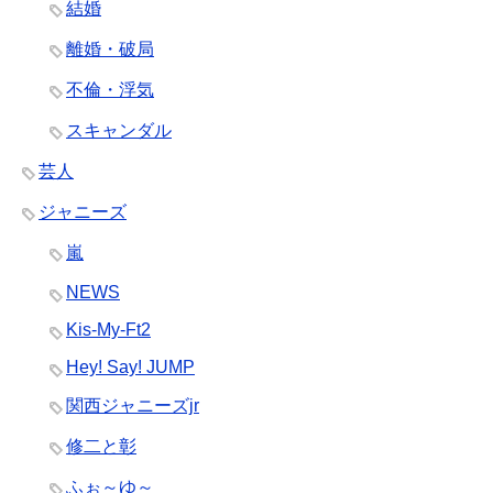
結婚
離婚・破局
不倫・浮気
スキャンダル
芸人
ジャニーズ
嵐
NEWS
Kis-My-Ft2
Hey! Say! JUMP
関西ジャニーズjr
修二と彰
ふぉ～ゆ～