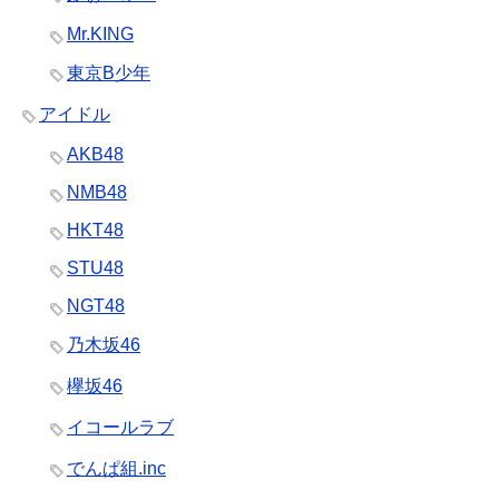
Mr.KING
東京B少年
アイドル
AKB48
NMB48
HKT48
STU48
NGT48
乃木坂46
欅坂46
イコールラブ
でんぱ組.inc