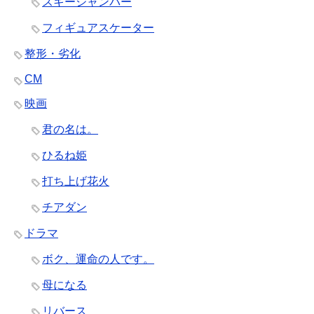
スキージャンパー
フィギュアスケーター
整形・劣化
CM
映画
君の名は。
ひるね姫
打ち上げ花火
チアダン
ドラマ
ボク、運命の人です。
母になる
リバース