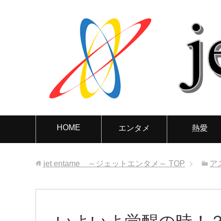
HOME
エンタメ
熱愛
jet entame ～ジェットエンタメ～
TOP
ア