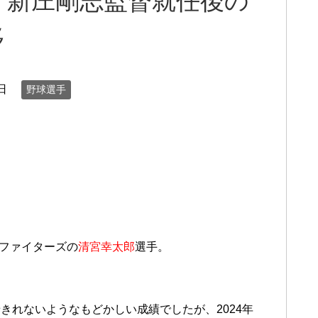
？新庄剛志監督就任後の
移
日
野球選手
ムファイターズの
清宮幸太郎
選手。
きれないようなもどかしい成績でしたが、2024年