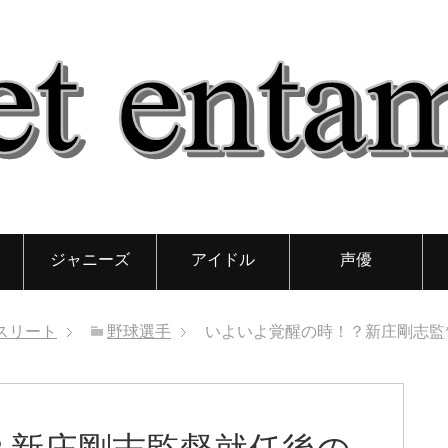
ジャニーズ
アイドル
声優
スリート
野球選手
いよいよ覚醒の時！？新庄剛志監