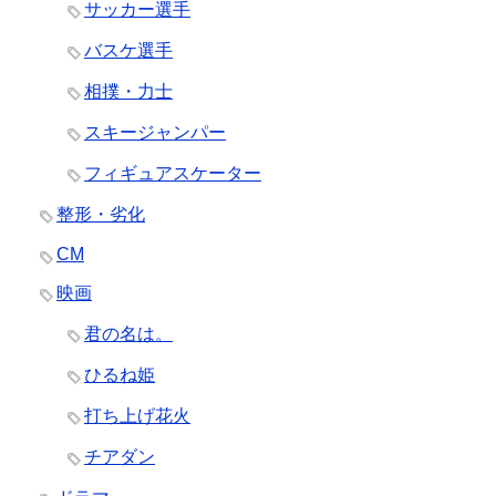
サッカー選手
バスケ選手
相撲・力士
スキージャンパー
フィギュアスケーター
整形・劣化
CM
映画
君の名は。
ひるね姫
打ち上げ花火
チアダン