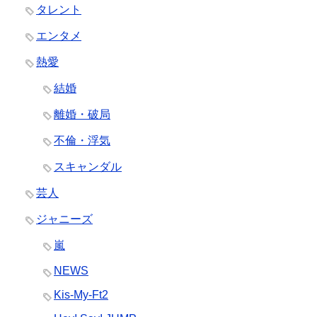
タレント
エンタメ
熱愛
結婚
離婚・破局
不倫・浮気
スキャンダル
芸人
ジャニーズ
嵐
NEWS
Kis-My-Ft2