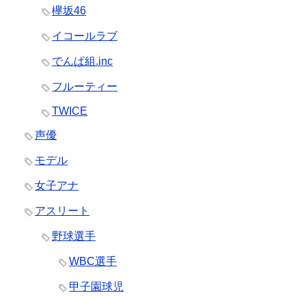
欅坂46
イコールラブ
でんぱ組.inc
フルーティー
TWICE
声優
モデル
女子アナ
アスリート
野球選手
WBC選手
甲子園球児