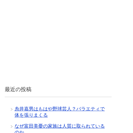
最近の投稿
糸井嘉男はもはや野球芸人？バラエティで
体を張りまくる
なぜ富田美憂の家族は人質に取られている
のか