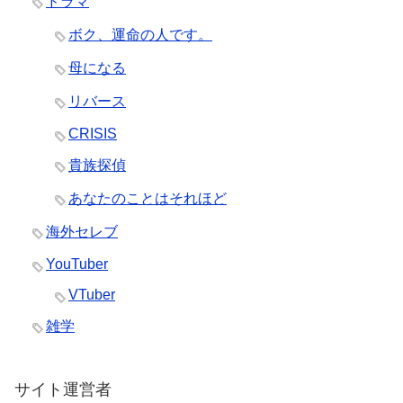
ドラマ
ボク、運命の人です。
母になる
リバース
CRISIS
貴族探偵
あなたのことはそれほど
海外セレブ
YouTuber
VTuber
雑学
サイト運営者