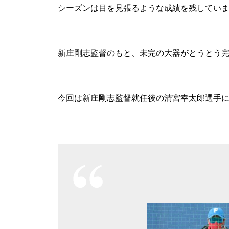
シーズンは目を見張るような成績を残してい
新庄剛志監督のもと、未完の大器がとうとう
今回は新庄剛志監督就任後の清宮幸太郎選手