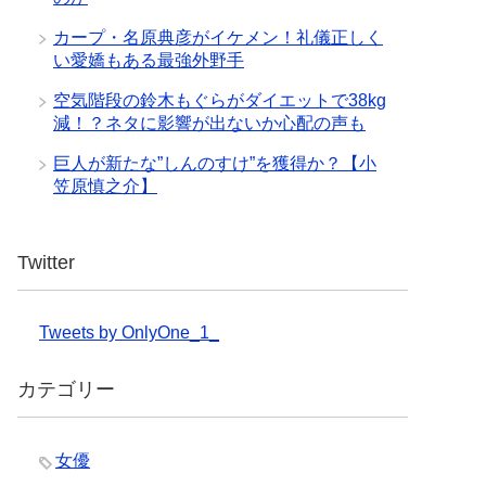
カープ・名原典彦がイケメン！礼儀正しく
い愛嬌もある最強外野手
空気階段の鈴木もぐらがダイエットで38kg
減！？ネタに影響が出ないか心配の声も
巨人が新たな”しんのすけ”を獲得か？【小
笠原慎之介】
Twitter
Tweets by OnlyOne_1_
カテゴリー
女優