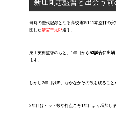
新庄剛志監督と出会う前
当時の歴代記録となる高校通算111本塁打の
団した
清宮幸太郎
選手。
栗山英樹監督のもと、1年目から
53試合に出場
ます。
しかし2年目以降、なかなかその殻を破ること
2年目はヒット数や打点こそ1年目より増加し