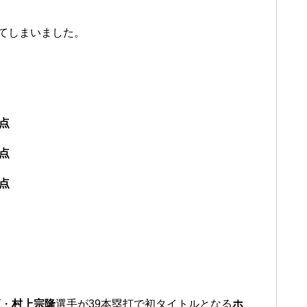
ってしまいました。
打点
打点
打点
ズ・
村上宗隆
選手が39本塁打で初タイトルとなる
ホ