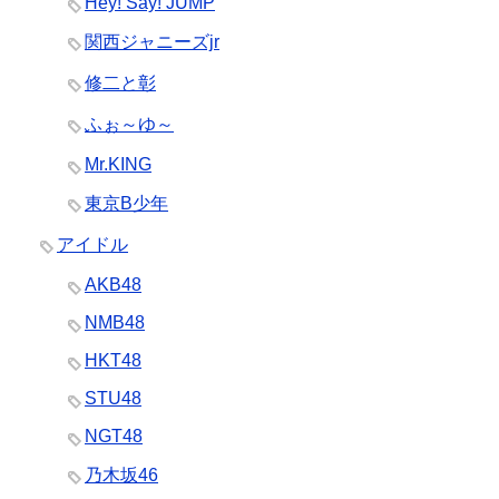
Hey! Say! JUMP
関西ジャニーズjr
修二と彰
ふぉ～ゆ～
Mr.KING
東京B少年
アイドル
AKB48
NMB48
HKT48
STU48
NGT48
乃木坂46