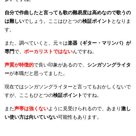
自分で作曲したと言っても歌の難易度は高めなので歌うの
は難しい
でしょう。ここはひとつの
検証ポイント
となりま
す。
また、調べていくと、元々は
楽器（ギター・マリンバ）が
専門
で、
ボーカリストではない
んですね。
声質が特徴的
で良い印象があるので、
シンガソングライタ
ー
が本職だと思ってました。
現在ではシンガソングライターと言ってもおかしくないで
すが、ここもひとつの
検証ポイント
ですね。
また
声帯は強くない
ように見受けられるので、あまり
激し
い使い方は向いていない
可能性もあります。