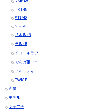
NMB48
HKT48
STU48
NGT48
乃木坂46
欅坂46
イコールラブ
でんぱ組.inc
フルーティー
TWICE
声優
モデル
女子アナ