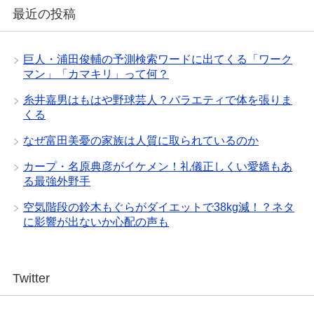
最近の投稿
巨人・浦田俊輔の予測検索ワードに出てくる「ワーク
マン」「カマキリ」って何？
糸井嘉男はもはや野球芸人？バラエティで体を張りま
くる
なぜ富田美憂の家族は人質に取られているのか
カープ・名原典彦がイケメン！礼儀正しくい愛嬌もあ
る最強外野手
空気階段の鈴木もぐらがダイエットで38kg減！？ネタ
に影響が出ないか心配の声も
Twitter