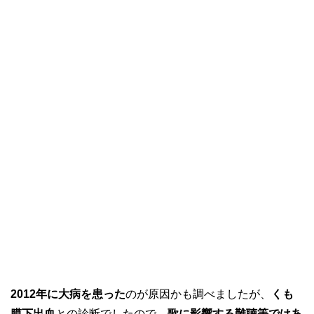
2012年に大病を患った
のが原因かも調べましたが、
くも
膜下出血
との診断でしたので、
歌に影響する難聴等ではあ