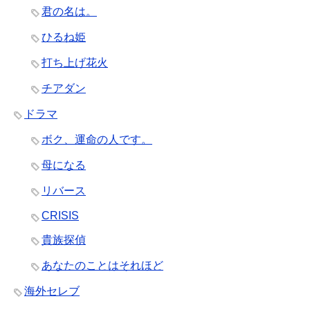
君の名は。
ひるね姫
打ち上げ花火
チアダン
ドラマ
ボク、運命の人です。
母になる
リバース
CRISIS
貴族探偵
あなたのことはそれほど
海外セレブ