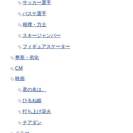
サッカー選手
バスケ選手
相撲・力士
スキージャンパー
フィギュアスケーター
整形・劣化
CM
映画
君の名は。
ひるね姫
打ち上げ花火
チアダン