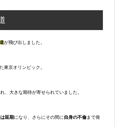
道
道
が飛び出しました。
った東京オリンピック。
られ、大きな期待が寄せられていました。
クは延期
になり、さらにその間に
自身の不倫
まで発