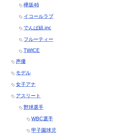
欅坂46
イコールラブ
でんぱ組.inc
フルーティー
TWICE
声優
モデル
女子アナ
アスリート
野球選手
WBC選手
甲子園球児