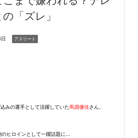
ここまで嫌われる？テレ
との「ズレ」
4日
アスリート
び込みの選手として活躍していた
馬淵優佳
さん。
悲劇のヒロインとして一躍話題に…