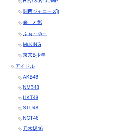
Hey! Say! JUMP
関西ジャニーズjr
修二と彰
ふぉ～ゆ～
Mr.KING
東京B少年
アイドル
AKB48
NMB48
HKT48
STU48
NGT48
乃木坂46