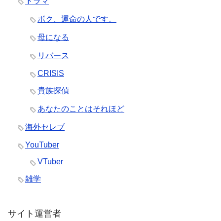
ドラマ
ボク、運命の人です。
母になる
リバース
CRISIS
貴族探偵
あなたのことはそれほど
海外セレブ
YouTuber
VTuber
雑学
サイト運営者