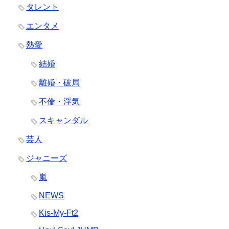
タレント
エンタメ
熱愛
結婚
離婚・破局
不倫・浮気
スキャンダル
芸人
ジャニーズ
嵐
NEWS
Kis-My-Ft2