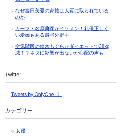
なぜ富田美憂の家族は人質に取られている
のか
カープ・名原典彦がイケメン！礼儀正しく
い愛嬌もある最強外野手
空気階段の鈴木もぐらがダイエットで38kg
減！？ネタに影響が出ないか心配の声も
Twitter
Tweets by OnlyOne_1_
カテゴリー
女優