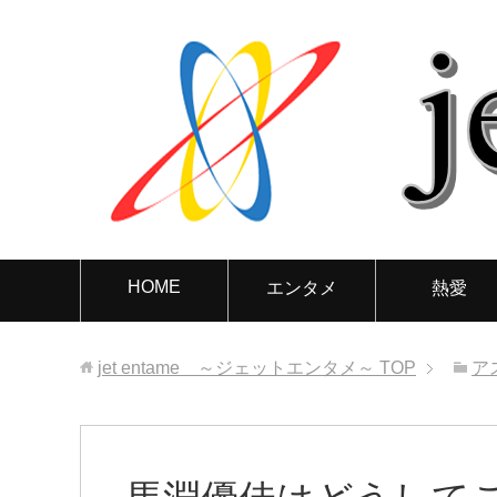
HOME
エンタメ
熱愛
jet entame ～ジェットエンタメ～
TOP
ア