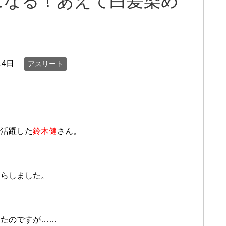
になる！あえて白髪染め
14日
アスリート
で活躍した
鈴木健
さん。
たらしました。
したのですが……