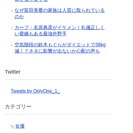
なぜ富田美憂の家族は人質に取られている
のか
カープ・名原典彦がイケメン！礼儀正しく
い愛嬌もある最強外野手
空気階段の鈴木もぐらがダイエットで38kg
減！？ネタに影響が出ないか心配の声も
Twitter
Tweets by OnlyOne_1_
カテゴリー
女優