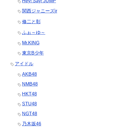
Hey! Say! JUMP
関西ジャニーズjr
修二と彰
ふぉ～ゆ～
Mr.KING
東京B少年
アイドル
AKB48
NMB48
HKT48
STU48
NGT48
乃木坂46