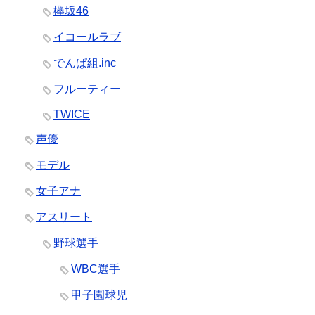
欅坂46
イコールラブ
でんぱ組.inc
フルーティー
TWICE
声優
モデル
女子アナ
アスリート
野球選手
WBC選手
甲子園球児