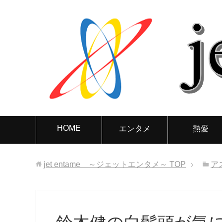
HOME
エンタメ
熱愛
jet entame ～ジェットエンタメ～
TOP
ア