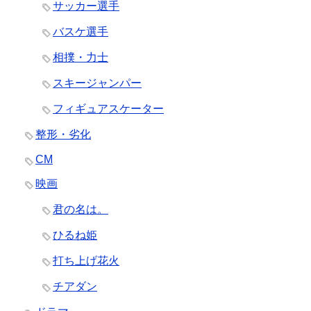
サッカー選手
バスケ選手
相撲・力士
スキージャンパー
フィギュアスケーター
整形・劣化
CM
映画
君の名は。
ひるね姫
打ち上げ花火
チアダン