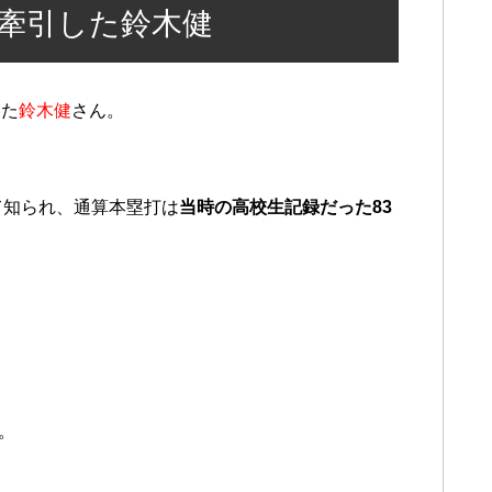
牽引した鈴木健
した
鈴木健
さん。
て知られ、通算本塁打は
当時の高校生記録だった83
。