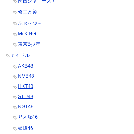
関西ジャニーズjr
修二と彰
ふぉ～ゆ～
Mr.KING
東京B少年
アイドル
AKB48
NMB48
HKT48
STU48
NGT48
乃木坂46
欅坂46