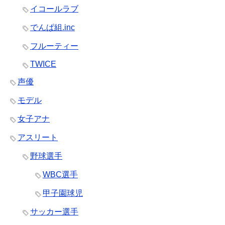
イコールラブ
でんぱ組.inc
フルーティー
TWICE
声優
モデル
女子アナ
アスリート
野球選手
WBC選手
甲子園球児
サッカー選手