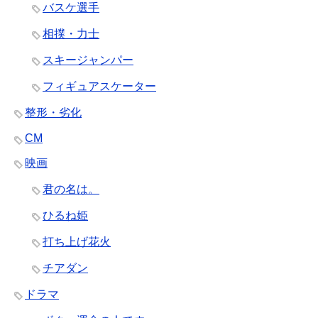
バスケ選手
相撲・力士
スキージャンパー
フィギュアスケーター
整形・劣化
CM
映画
君の名は。
ひるね姫
打ち上げ花火
チアダン
ドラマ