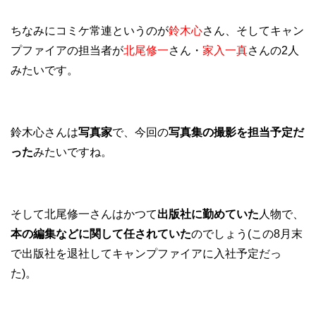
ちなみにコミケ常連というのが
鈴木心
さん、そしてキャン
プファイアの担当者が
北尾修一
さん・
家入一真
さんの2人
みたいです。
鈴木心さんは
写真家
で、今回の
写真集の撮影を担当予定だ
った
みたいですね。
そして北尾修一さんはかつて
出版社に勤めていた
人物で、
本の編集などに関して任されていた
のでしょう(この8月末
で出版社を退社してキャンプファイアに入社予定だっ
た)。