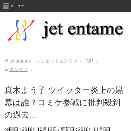
メニュー
jet entame ～ジェットエンタメ～
TOP
エンタメ
真木よう子 ツイッター炎上の黒
幕は誰？コミケ参戦に批判殺到
の過去…
公開日 :
2018年10月12日
/ 更新日 :
2018年11月5日