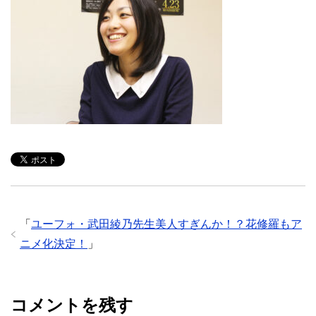
「
ユーフォ・武田綾乃先生美人すぎんか！？花修羅もア
ニメ化決定！
」
コメントを残す