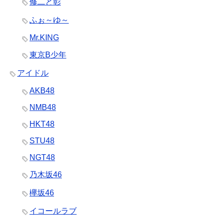
修二と彰
ふぉ～ゆ～
Mr.KING
東京B少年
アイドル
AKB48
NMB48
HKT48
STU48
NGT48
乃木坂46
欅坂46
イコールラブ