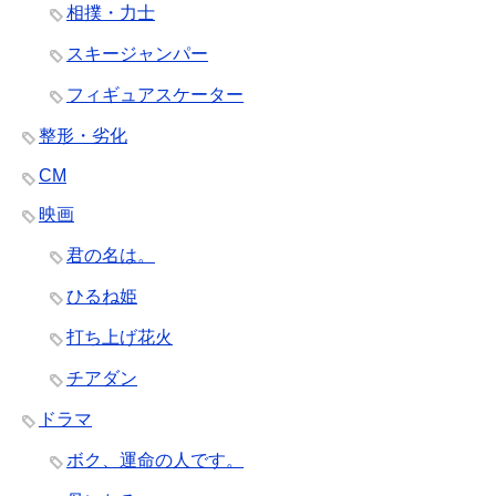
相撲・力士
スキージャンパー
フィギュアスケーター
整形・劣化
CM
映画
君の名は。
ひるね姫
打ち上げ花火
チアダン
ドラマ
ボク、運命の人です。