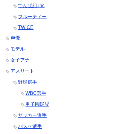
でんぱ組.inc
フルーティー
TWICE
声優
モデル
女子アナ
アスリート
野球選手
WBC選手
甲子園球児
サッカー選手
バスケ選手