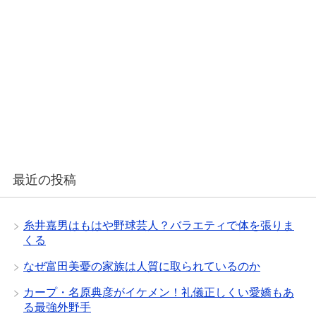
最近の投稿
糸井嘉男はもはや野球芸人？バラエティで体を張りま
くる
なぜ富田美憂の家族は人質に取られているのか
カープ・名原典彦がイケメン！礼儀正しくい愛嬌もあ
る最強外野手