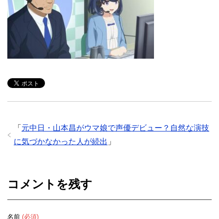
「
元中日・山本昌がウマ娘で声優デビュー？自然な演技
に気づかなかった人が続出
」
コメントを残す
名前
(必須)