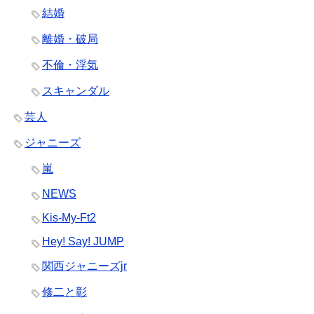
結婚
離婚・破局
不倫・浮気
スキャンダル
芸人
ジャニーズ
嵐
NEWS
Kis-My-Ft2
Hey! Say! JUMP
関西ジャニーズjr
修二と彰