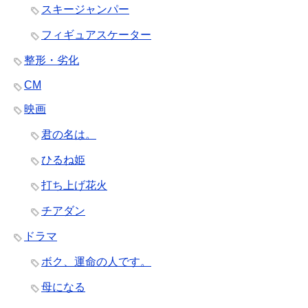
スキージャンパー
フィギュアスケーター
整形・劣化
CM
映画
君の名は。
ひるね姫
打ち上げ花火
チアダン
ドラマ
ボク、運命の人です。
母になる