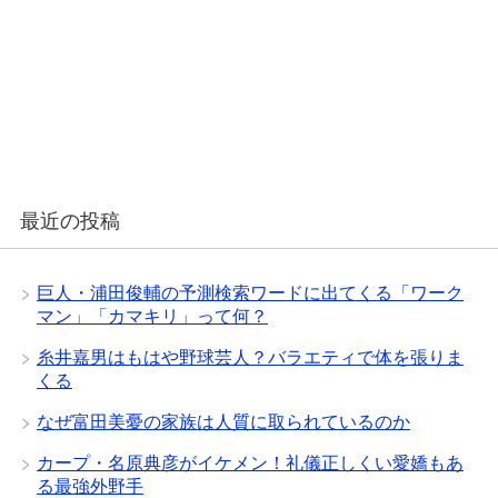
最近の投稿
巨人・浦田俊輔の予測検索ワードに出てくる「ワーク
マン」「カマキリ」って何？
糸井嘉男はもはや野球芸人？バラエティで体を張りま
くる
なぜ富田美憂の家族は人質に取られているのか
カープ・名原典彦がイケメン！礼儀正しくい愛嬌もあ
る最強外野手