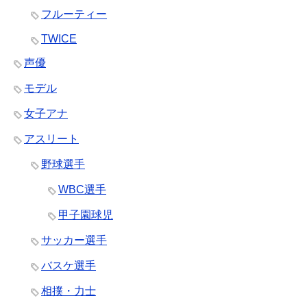
フルーティー
TWICE
声優
モデル
女子アナ
アスリート
野球選手
WBC選手
甲子園球児
サッカー選手
バスケ選手
相撲・力士