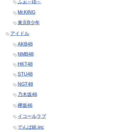
ふぉ～ゆ～
Mr.KING
東京B少年
アイドル
AKB48
NMB48
HKT48
STU48
NGT48
乃木坂46
欅坂46
イコールラブ
でんぱ組.inc