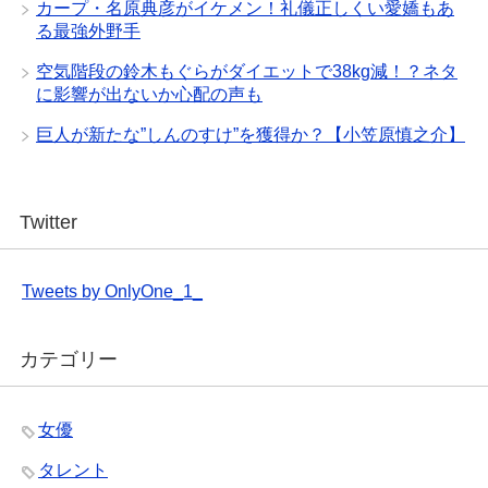
カープ・名原典彦がイケメン！礼儀正しくい愛嬌もあ
る最強外野手
空気階段の鈴木もぐらがダイエットで38kg減！？ネタ
に影響が出ないか心配の声も
巨人が新たな”しんのすけ”を獲得か？【小笠原慎之介】
Twitter
Tweets by OnlyOne_1_
カテゴリー
女優
タレント