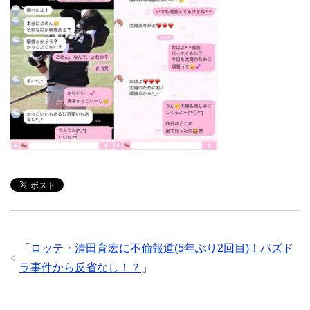
「
ロッテ・清田育宏に不倫報道(5年ぶり2回目)！パズド
ラ事件から反省なし！？
」