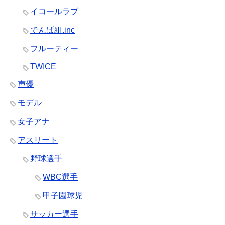
イコールラブ
でんぱ組.inc
フルーティー
TWICE
声優
モデル
女子アナ
アスリート
野球選手
WBC選手
甲子園球児
サッカー選手