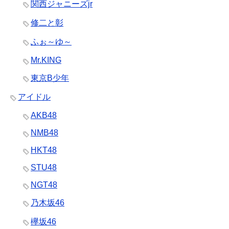
関西ジャニーズjr
修二と彰
ふぉ～ゆ～
Mr.KING
東京B少年
アイドル
AKB48
NMB48
HKT48
STU48
NGT48
乃木坂46
欅坂46