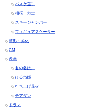
バスケ選手
相撲・力士
スキージャンパー
フィギュアスケーター
整形・劣化
CM
映画
君の名は。
ひるね姫
打ち上げ花火
チアダン
ドラマ