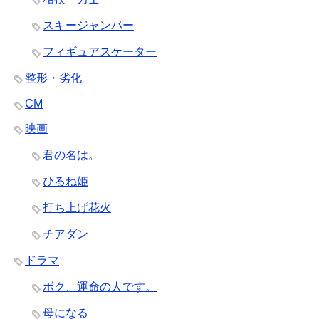
スキージャンパー
フィギュアスケーター
整形・劣化
CM
映画
君の名は。
ひるね姫
打ち上げ花火
チアダン
ドラマ
ボク、運命の人です。
母になる