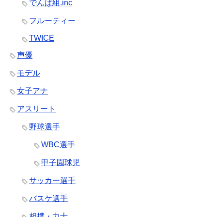
でんぱ組.inc
フルーティー
TWICE
声優
モデル
女子アナ
アスリート
野球選手
WBC選手
甲子園球児
サッカー選手
バスケ選手
相撲・力士