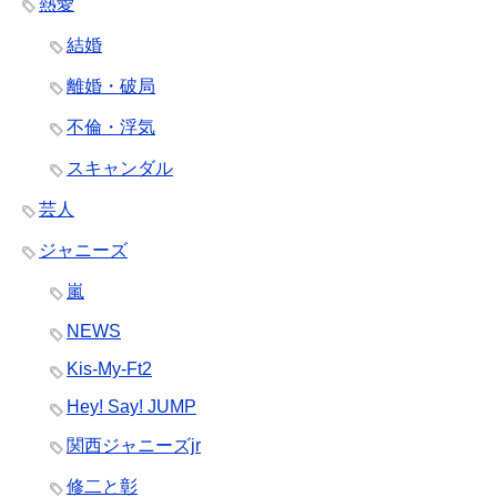
熱愛
結婚
離婚・破局
不倫・浮気
スキャンダル
芸人
ジャニーズ
嵐
NEWS
Kis-My-Ft2
Hey! Say! JUMP
関西ジャニーズjr
修二と彰