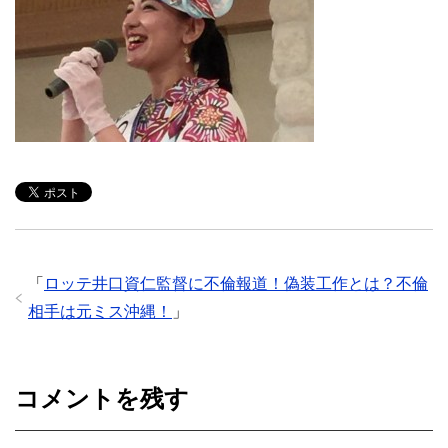
「
ロッテ井口資仁監督に不倫報道！偽装工作とは？不倫
相手は元ミス沖縄！
」
コメントを残す