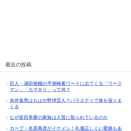
最近の投稿
巨人・浦田俊輔の予測検索ワードに出てくる「ワーク
マン」「カマキリ」って何？
糸井嘉男はもはや野球芸人？バラエティで体を張りま
くる
なぜ富田美憂の家族は人質に取られているのか
カープ・名原典彦がイケメン！礼儀正しくい愛嬌もあ