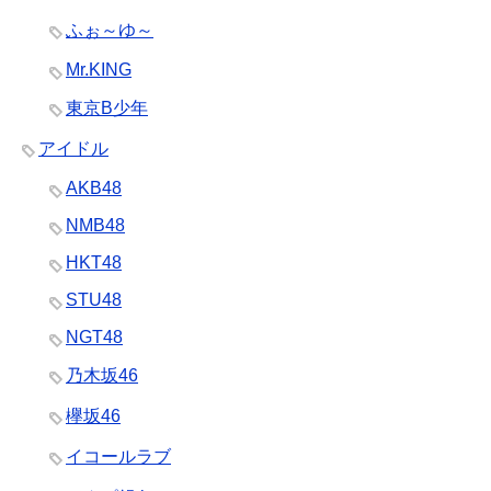
ふぉ～ゆ～
Mr.KING
東京B少年
アイドル
AKB48
NMB48
HKT48
STU48
NGT48
乃木坂46
欅坂46
イコールラブ