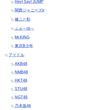
Hey! Say! JUMP
関西ジャニーズjr
修二と彰
ふぉ～ゆ～
Mr.KING
東京B少年
アイドル
AKB48
NMB48
HKT48
STU48
NGT48
乃木坂46