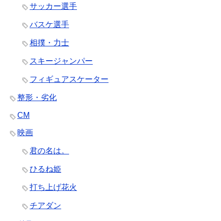
サッカー選手
バスケ選手
相撲・力士
スキージャンパー
フィギュアスケーター
整形・劣化
CM
映画
君の名は。
ひるね姫
打ち上げ花火
チアダン