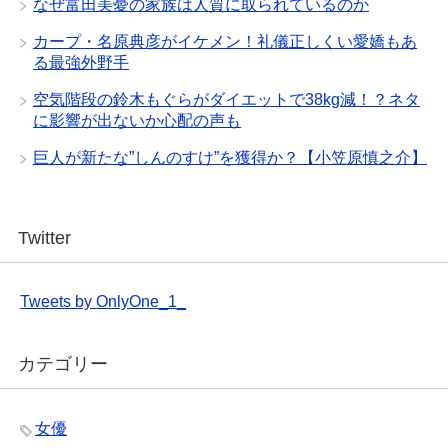
なぜ富田美憂の家族は人質に取られているのか
カープ・名原典彦がイケメン！礼儀正しくい愛嬌もあ
る最強外野手
空気階段の鈴木もぐらがダイエットで38kg減！？ネタ
に影響が出ないか心配の声も
巨人が新たな”しんのすけ”を獲得か？【小笠原慎之介】
Twitter
Tweets by OnlyOne_1_
カテゴリー
女優