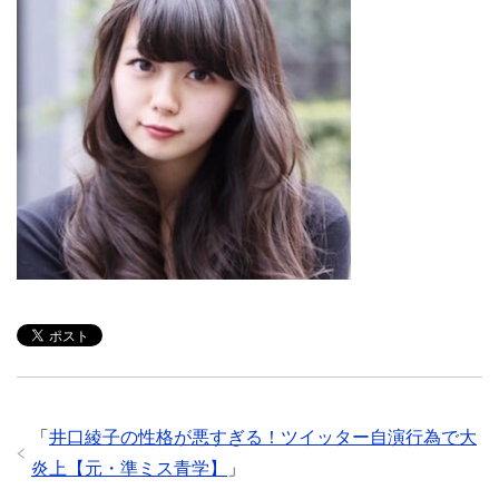
「
井口綾子の性格が悪すぎる！ツイッター自演行為で大
炎上【元・準ミス青学】
」