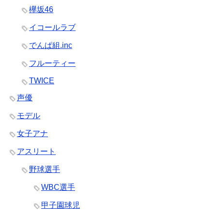
欅坂46
イコールラブ
でんぱ組.inc
フルーティー
TWICE
声優
モデル
女子アナ
アスリート
野球選手
WBC選手
甲子園球児