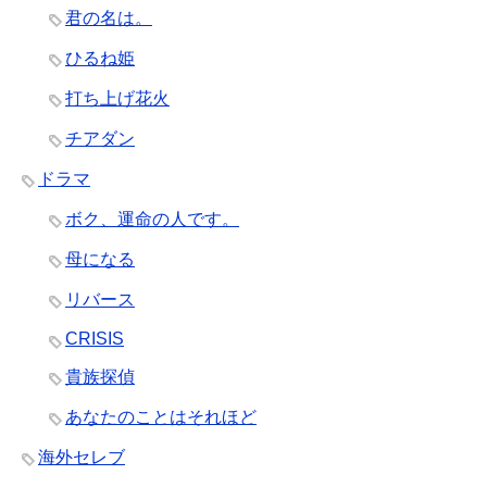
君の名は。
ひるね姫
打ち上げ花火
チアダン
ドラマ
ボク、運命の人です。
母になる
リバース
CRISIS
貴族探偵
あなたのことはそれほど
海外セレブ