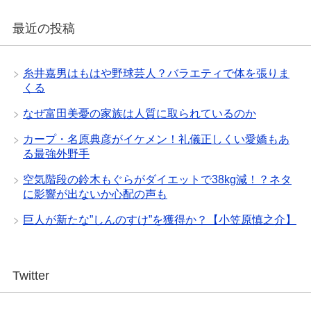
最近の投稿
糸井嘉男はもはや野球芸人？バラエティで体を張りま
くる
なぜ富田美憂の家族は人質に取られているのか
カープ・名原典彦がイケメン！礼儀正しくい愛嬌もあ
る最強外野手
空気階段の鈴木もぐらがダイエットで38kg減！？ネタ
に影響が出ないか心配の声も
巨人が新たな”しんのすけ”を獲得か？【小笠原慎之介】
Twitter