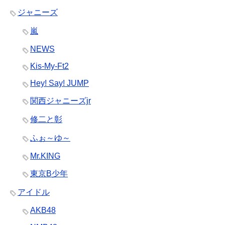
ジャニーズ
嵐
NEWS
Kis-My-Ft2
Hey! Say! JUMP
関西ジャニーズjr
修二と彰
ふぉ～ゆ～
Mr.KING
東京B少年
アイドル
AKB48