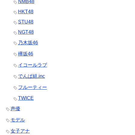
NMB48
HKT48
STU48
NGT48
乃木坂46
欅坂46
イコールラブ
でんぱ組.inc
フルーティー
TWICE
声優
モデル
女子アナ