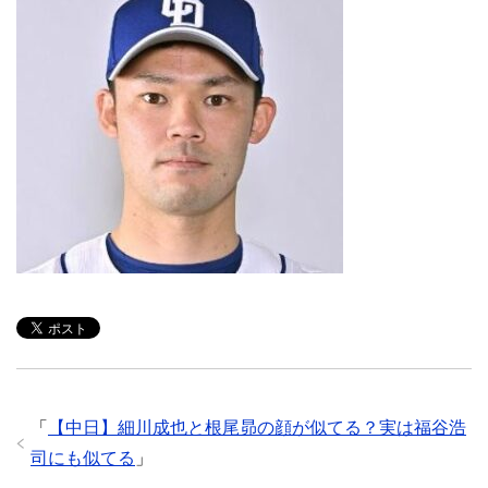
「
【中日】細川成也と根尾昴の顔が似てる？実は福谷浩
司にも似てる
」