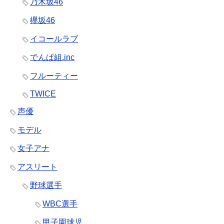
乃木坂46
欅坂46
イコールラブ
でんぱ組.inc
フルーティー
TWICE
声優
モデル
女子アナ
アスリート
野球選手
WBC選手
甲子園球児