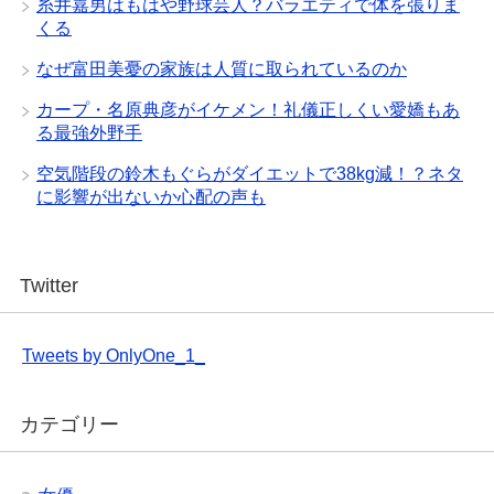
糸井嘉男はもはや野球芸人？バラエティで体を張りま
くる
なぜ富田美憂の家族は人質に取られているのか
カープ・名原典彦がイケメン！礼儀正しくい愛嬌もあ
る最強外野手
空気階段の鈴木もぐらがダイエットで38kg減！？ネタ
に影響が出ないか心配の声も
Twitter
Tweets by OnlyOne_1_
カテゴリー