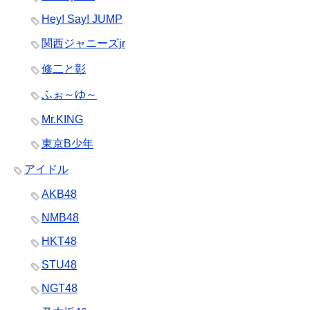
Hey! Say! JUMP
関西ジャニーズjr
修二と彰
ふぉ～ゆ～
Mr.KING
東京B少年
アイドル
AKB48
NMB48
HKT48
STU48
NGT48