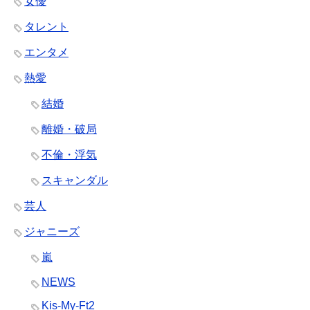
女優
タレント
エンタメ
熱愛
結婚
離婚・破局
不倫・浮気
スキャンダル
芸人
ジャニーズ
嵐
NEWS
Kis-My-Ft2