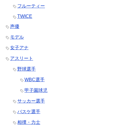
フルーティー
TWICE
声優
モデル
女子アナ
アスリート
野球選手
WBC選手
甲子園球児
サッカー選手
バスケ選手
相撲・力士