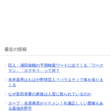
最近の投稿
巨人・浦田俊輔の予測検索ワードに出てくる「ワーク
マン」「カマキリ」って何？
糸井嘉男はもはや野球芸人？バラエティで体を張りま
くる
なぜ富田美憂の家族は人質に取られているのか
カープ・名原典彦がイケメン！礼儀正しくい愛嬌もあ
る最強外野手