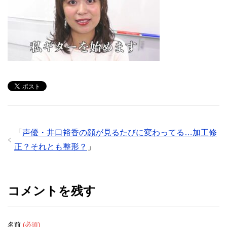
「
声優・井口裕香の顔が見るたびに変わってる…加工修
正？それとも整形？
」
コメントを残す
名前
(必須)