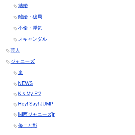
結婚
離婚・破局
不倫・浮気
スキャンダル
芸人
ジャニーズ
嵐
NEWS
Kis-My-Ft2
Hey! Say! JUMP
関西ジャニーズjr
修二と彰