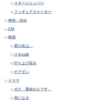
スキージャンパー
フィギュアスケーター
整形・劣化
CM
映画
君の名は。
ひるね姫
打ち上げ花火
チアダン
ドラマ
ボク、運命の人です。
母になる