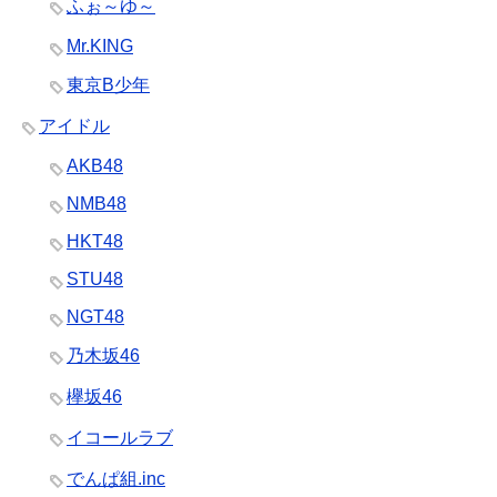
ふぉ～ゆ～
Mr.KING
東京B少年
アイドル
AKB48
NMB48
HKT48
STU48
NGT48
乃木坂46
欅坂46
イコールラブ
でんぱ組.inc