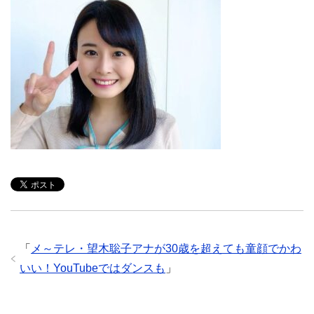
「
メ～テレ・望木聡子アナが30歳を超えても童顔でかわ
いい！YouTubeではダンスも
」