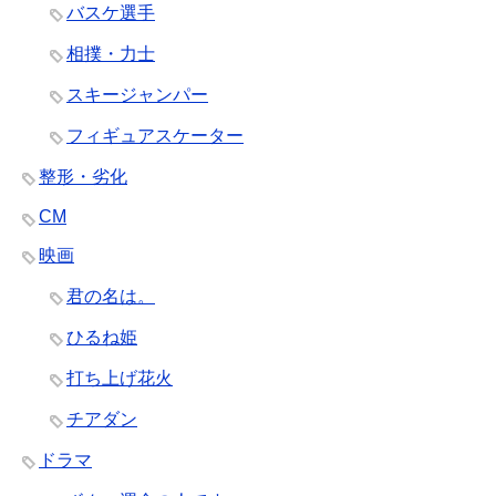
バスケ選手
相撲・力士
スキージャンパー
フィギュアスケーター
整形・劣化
CM
映画
君の名は。
ひるね姫
打ち上げ花火
チアダン
ドラマ