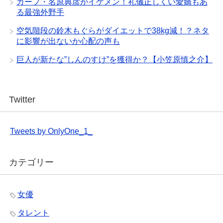
カープ・名原典彦がイケメン！礼儀正しくい愛嬌もあ
る最強外野手
空気階段の鈴木もぐらがダイエットで38kg減！？ネタ
に影響が出ないか心配の声も
巨人が新たな”しんのすけ”を獲得か？【小笠原慎之介】
Twitter
Tweets by OnlyOne_1_
カテゴリー
女優
タレント