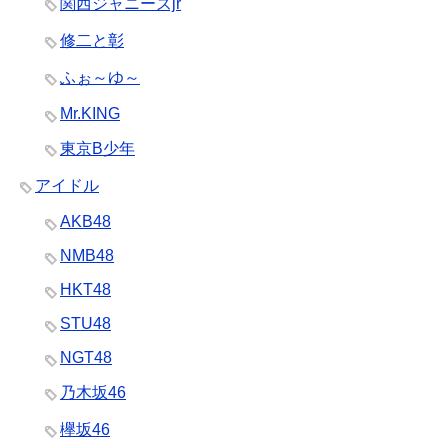
関西ジャニーズjr
修二と彰
ふぉ～ゆ～
Mr.KING
東京B少年
アイドル
AKB48
NMB48
HKT48
STU48
NGT48
乃木坂46
欅坂46