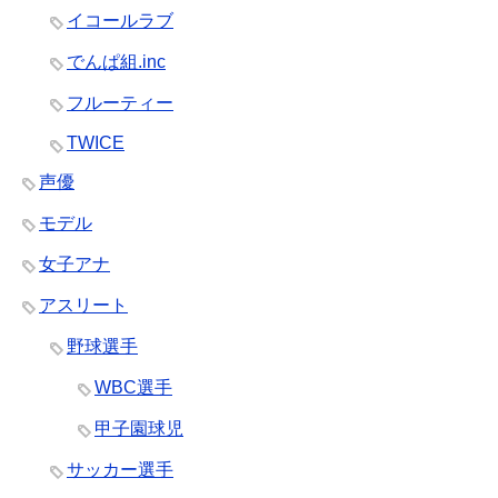
イコールラブ
でんぱ組.inc
フルーティー
TWICE
声優
モデル
女子アナ
アスリート
野球選手
WBC選手
甲子園球児
サッカー選手