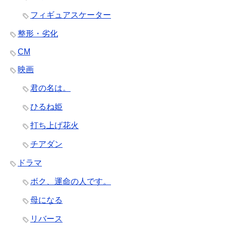
フィギュアスケーター
整形・劣化
CM
映画
君の名は。
ひるね姫
打ち上げ花火
チアダン
ドラマ
ボク、運命の人です。
母になる
リバース