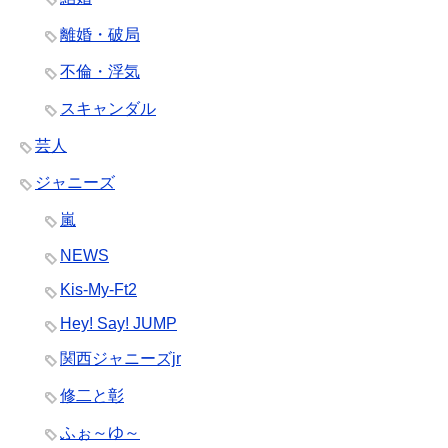
離婚・破局
不倫・浮気
スキャンダル
芸人
ジャニーズ
嵐
NEWS
Kis-My-Ft2
Hey! Say! JUMP
関西ジャニーズjr
修二と彰
ふぉ～ゆ～