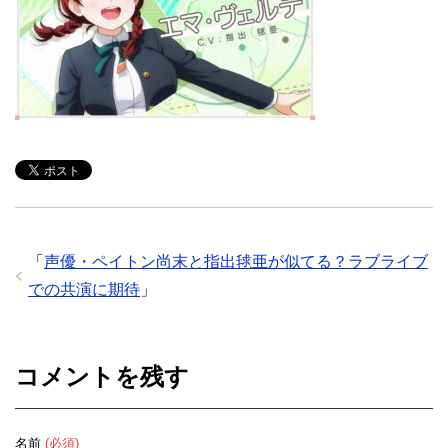
「
声優・ペイトン尚末と指出毬亜が似てる？ラブライブ
での共演に期待
」
コメントを残す
名前
(必須)