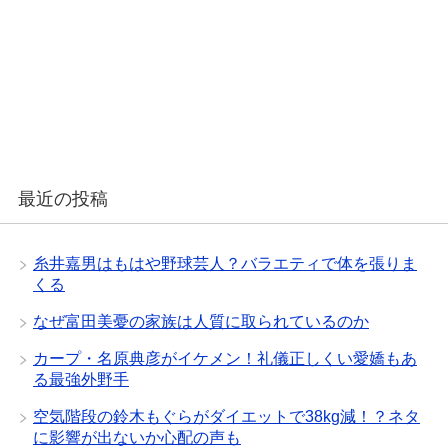
最近の投稿
糸井嘉男はもはや野球芸人？バラエティで体を張りま
くる
なぜ富田美憂の家族は人質に取られているのか
カープ・名原典彦がイケメン！礼儀正しくい愛嬌もあ
る最強外野手
空気階段の鈴木もぐらがダイエットで38kg減！？ネタ
に影響が出ないか心配の声も