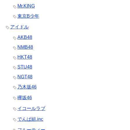
Mr.KING
東京B少年
アイドル
AKB48
NMB48
HKT48
STU48
NGT48
乃木坂46
欅坂46
イコールラブ
でんぱ組.inc
フルーティー