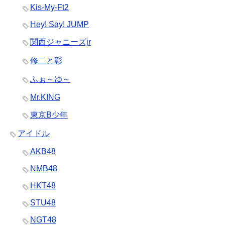
Kis-My-Ft2
Hey! Say! JUMP
関西ジャニーズjr
修二と彰
ふぉ～ゆ～
Mr.KING
東京B少年
アイドル
AKB48
NMB48
HKT48
STU48
NGT48