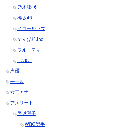
乃木坂46
欅坂46
イコールラブ
でんぱ組.inc
フルーティー
TWICE
声優
モデル
女子アナ
アスリート
野球選手
WBC選手