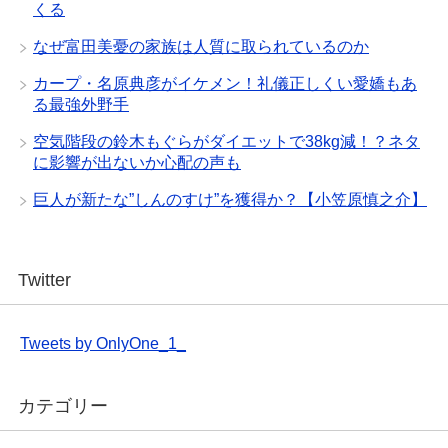
くる
なぜ富田美憂の家族は人質に取られているのか
カープ・名原典彦がイケメン！礼儀正しくい愛嬌もあ
る最強外野手
空気階段の鈴木もぐらがダイエットで38kg減！？ネタ
に影響が出ないか心配の声も
巨人が新たな”しんのすけ”を獲得か？【小笠原慎之介】
Twitter
Tweets by OnlyOne_1_
カテゴリー