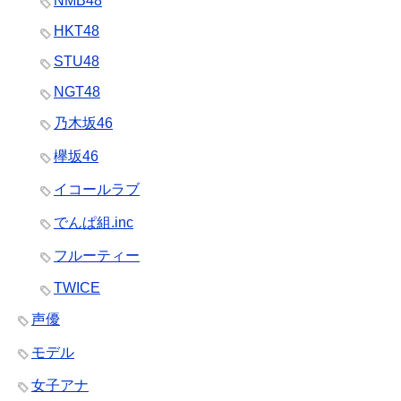
NMB48
HKT48
STU48
NGT48
乃木坂46
欅坂46
イコールラブ
でんぱ組.inc
フルーティー
TWICE
声優
モデル
女子アナ