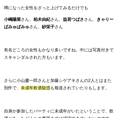
噂になった女性をざっと上げてみるだけでも
小嶋陽菜
さん、
柏木由紀
さん、
益若つばさ
さん、
きゃりー
ぱみゅぱみゅ
さん、
紗栄子
さん
有名どころの女性もかなり多いですね。中には写真付きで
スキャンダルされた方もいます。
さらに小山慶一郎さんと加藤シゲアキさんの2人とはまた
別件で、
未成年飲酒疑惑
も報道されていたりもします。
自身が参加したパーティに未成年がいたということで、飲