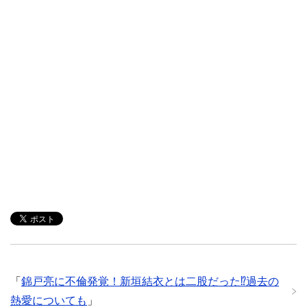
「
錦戸亮に不倫発覚！新垣結衣とは二股だった⁉過去の
熱愛についても
」