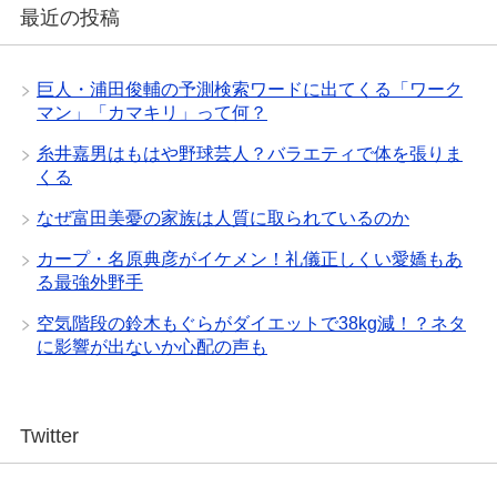
最近の投稿
巨人・浦田俊輔の予測検索ワードに出てくる「ワーク
マン」「カマキリ」って何？
糸井嘉男はもはや野球芸人？バラエティで体を張りま
くる
なぜ富田美憂の家族は人質に取られているのか
カープ・名原典彦がイケメン！礼儀正しくい愛嬌もあ
る最強外野手
空気階段の鈴木もぐらがダイエットで38kg減！？ネタ
に影響が出ないか心配の声も
Twitter