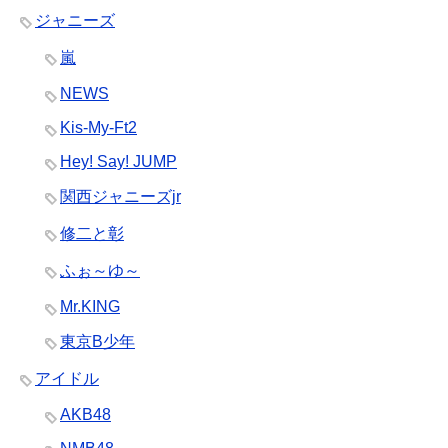
ジャニーズ
嵐
NEWS
Kis-My-Ft2
Hey! Say! JUMP
関西ジャニーズjr
修二と彰
ふぉ～ゆ～
Mr.KING
東京B少年
アイドル
AKB48