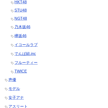
HKT48
STU48
NGT48
乃木坂46
欅坂46
イコールラブ
でんぱ組.inc
フルーティー
TWICE
声優
モデル
女子アナ
アスリート