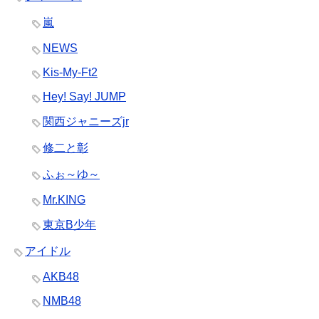
嵐
NEWS
Kis-My-Ft2
Hey! Say! JUMP
関西ジャニーズjr
修二と彰
ふぉ～ゆ～
Mr.KING
東京B少年
アイドル
AKB48
NMB48