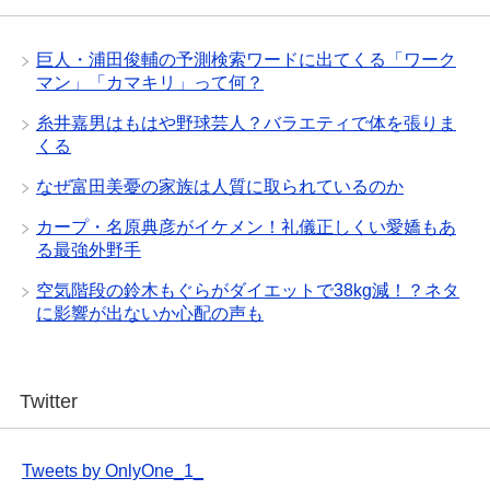
巨人・浦田俊輔の予測検索ワードに出てくる「ワーク
マン」「カマキリ」って何？
糸井嘉男はもはや野球芸人？バラエティで体を張りま
くる
なぜ富田美憂の家族は人質に取られているのか
カープ・名原典彦がイケメン！礼儀正しくい愛嬌もあ
る最強外野手
空気階段の鈴木もぐらがダイエットで38kg減！？ネタ
に影響が出ないか心配の声も
Twitter
Tweets by OnlyOne_1_