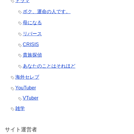
ドラマ
ボク、運命の人です。
母になる
リバース
CRISIS
貴族探偵
あなたのことはそれほど
海外セレブ
YouTuber
VTuber
雑学
サイト運営者