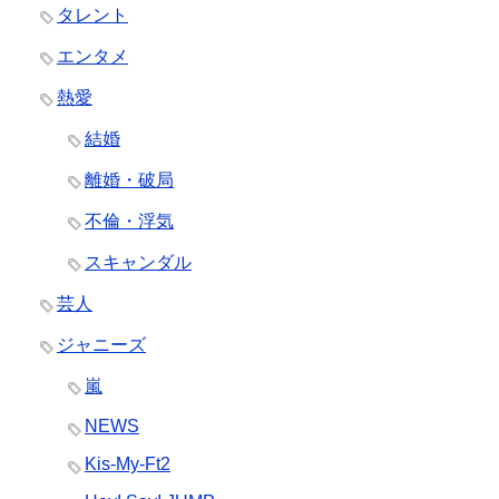
タレント
エンタメ
熱愛
結婚
離婚・破局
不倫・浮気
スキャンダル
芸人
ジャニーズ
嵐
NEWS
Kis-My-Ft2