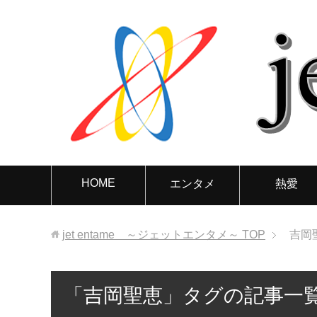
HOME
エンタメ
熱愛
jet entame ～ジェットエンタメ～
TOP
吉岡
「吉岡聖恵」タグの記事一