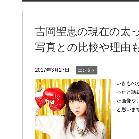
吉岡聖恵の現在の太
写真との比較や理由
2017年3月27日
エンタメ
いきもの
ったと話
た画像や
と思いま