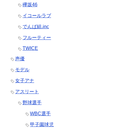
欅坂46
イコールラブ
でんぱ組.inc
フルーティー
TWICE
声優
モデル
女子アナ
アスリート
野球選手
WBC選手
甲子園球児