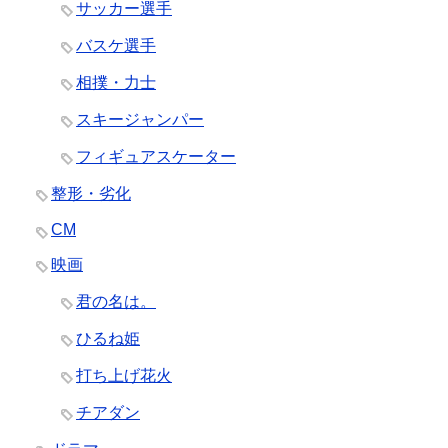
サッカー選手
バスケ選手
相撲・力士
スキージャンパー
フィギュアスケーター
整形・劣化
CM
映画
君の名は。
ひるね姫
打ち上げ花火
チアダン