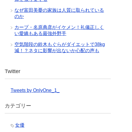
なぜ富田美憂の家族は人質に取られている
のか
カープ・名原典彦がイケメン！礼儀正しく
い愛嬌もある最強外野手
空気階段の鈴木もぐらがダイエットで38kg
減！？ネタに影響が出ないか心配の声も
Twitter
Tweets by OnlyOne_1_
カテゴリー
女優