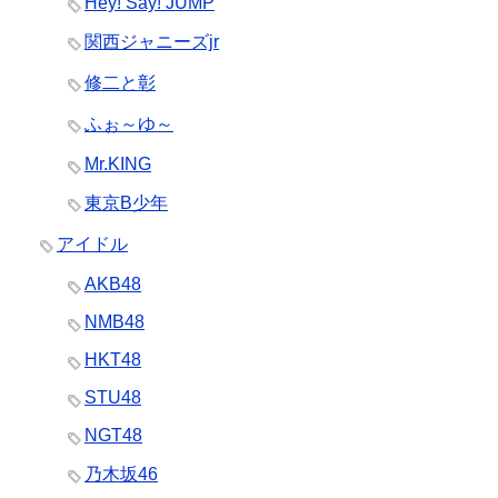
Hey! Say! JUMP
関西ジャニーズjr
修二と彰
ふぉ～ゆ～
Mr.KING
東京B少年
アイドル
AKB48
NMB48
HKT48
STU48
NGT48
乃木坂46