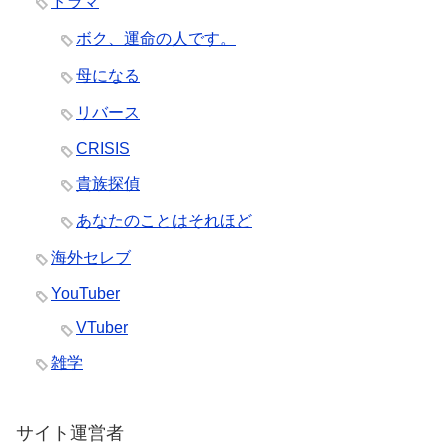
ドラマ
ボク、運命の人です。
母になる
リバース
CRISIS
貴族探偵
あなたのことはそれほど
海外セレブ
YouTuber
VTuber
雑学
サイト運営者