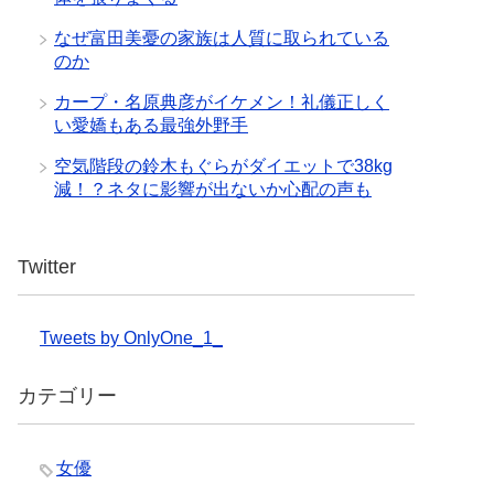
なぜ富田美憂の家族は人質に取られている
のか
カープ・名原典彦がイケメン！礼儀正しく
い愛嬌もある最強外野手
空気階段の鈴木もぐらがダイエットで38kg
減！？ネタに影響が出ないか心配の声も
Twitter
Tweets by OnlyOne_1_
カテゴリー
女優