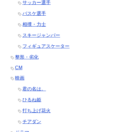
サッカー選手
バスケ選手
相撲・力士
スキージャンパー
フィギュアスケーター
整形・劣化
CM
映画
君の名は。
ひるね姫
打ち上げ花火
チアダン