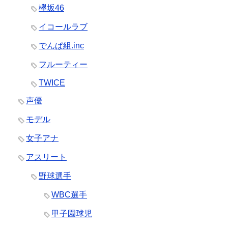
欅坂46
イコールラブ
でんぱ組.inc
フルーティー
TWICE
声優
モデル
女子アナ
アスリート
野球選手
WBC選手
甲子園球児