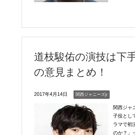
道枝駿佑の演技は下
の意見まとめ！
2017年4月14日
関西ジャニーズjr
関西ジャ
子役とし
ラマで初
のか？」っ