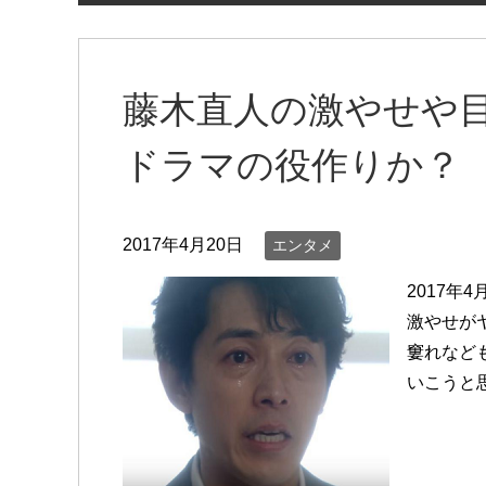
藤木直人の激やせや
ドラマの役作りか？
2017年4月20日
エンタメ
2017
激やせが
窶れなど
いこうと