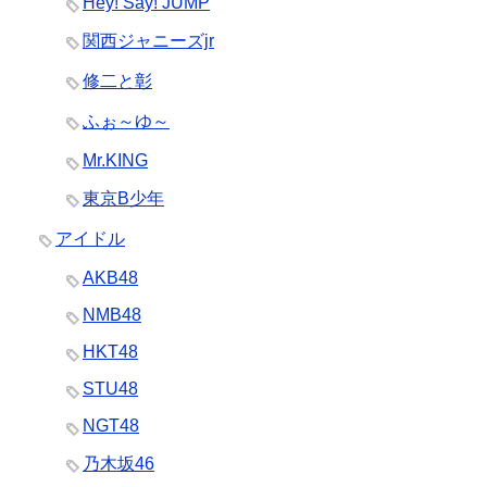
Hey! Say! JUMP
関西ジャニーズjr
修二と彰
ふぉ～ゆ～
Mr.KING
東京B少年
アイドル
AKB48
NMB48
HKT48
STU48
NGT48
乃木坂46