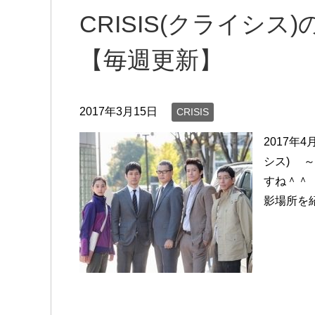
CRISIS(クライシ
【毎週更新】
2017年3月15日
CRISIS
2017年
シス) 
すね＾＾ 
影場所を