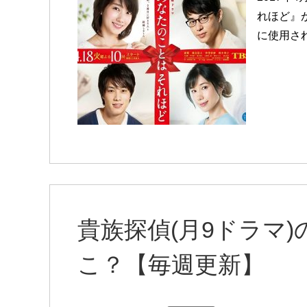
れほど』
に使用さ
貴族探偵(月9ドラマ
こ？【毎週更新】