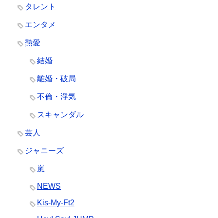
タレント
エンタメ
熱愛
結婚
離婚・破局
不倫・浮気
スキャンダル
芸人
ジャニーズ
嵐
NEWS
Kis-My-Ft2