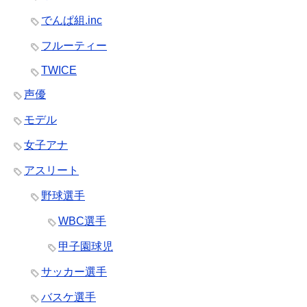
でんぱ組.inc
フルーティー
TWICE
声優
モデル
女子アナ
アスリート
野球選手
WBC選手
甲子園球児
サッカー選手
バスケ選手