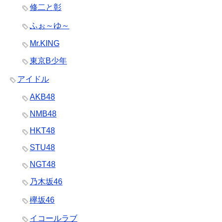
修二と彰
ふぉ～ゆ～
Mr.KING
東京B少年
アイドル
AKB48
NMB48
HKT48
STU48
NGT48
乃木坂46
欅坂46
イコールラブ