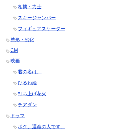
相撲・力士
スキージャンパー
フィギュアスケーター
整形・劣化
CM
映画
君の名は。
ひるね姫
打ち上げ花火
チアダン
ドラマ
ボク、運命の人です。