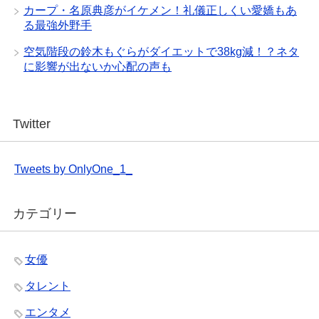
カープ・名原典彦がイケメン！礼儀正しくい愛嬌もあ
る最強外野手
空気階段の鈴木もぐらがダイエットで38kg減！？ネタ
に影響が出ないか心配の声も
Twitter
Tweets by OnlyOne_1_
カテゴリー
女優
タレント
エンタメ