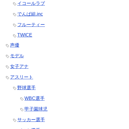
イコールラブ
でんぱ組.inc
フルーティー
TWICE
声優
モデル
女子アナ
アスリート
野球選手
WBC選手
甲子園球児
サッカー選手