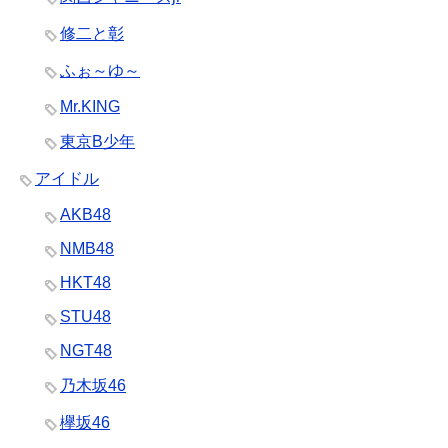
修二と彰
ふぉ～ゆ～
Mr.KING
東京B少年
アイドル
AKB48
NMB48
HKT48
STU48
NGT48
乃木坂46
欅坂46