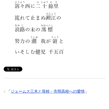
「
ジェームス三木と母校・市岡高校への愛情
」