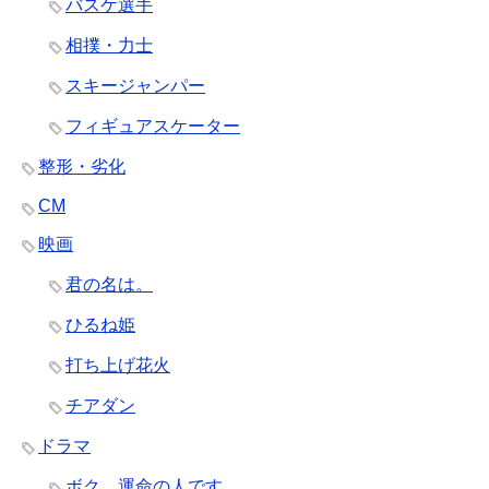
バスケ選手
相撲・力士
スキージャンパー
フィギュアスケーター
整形・劣化
CM
映画
君の名は。
ひるね姫
打ち上げ花火
チアダン
ドラマ
ボク、運命の人です。