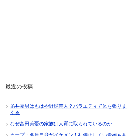
最近の投稿
糸井嘉男はもはや野球芸人？バラエティで体を張りま
くる
なぜ富田美憂の家族は人質に取られているのか
カープ・名原典彦がイケメン！礼儀正しくい愛嬌もあ