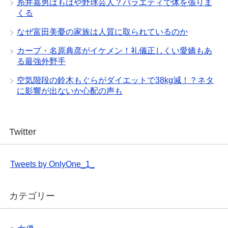
糸井嘉男はもはや野球芸人？バラエティで体を張りま
くる
なぜ富田美憂の家族は人質に取られているのか
カープ・名原典彦がイケメン！礼儀正しくい愛嬌もあ
る最強外野手
空気階段の鈴木もぐらがダイエットで38kg減！？ネタ
に影響が出ないか心配の声も
Twitter
Tweets by OnlyOne_1_
カテゴリー