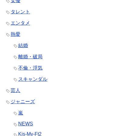
女優
タレント
エンタメ
熱愛
結婚
離婚・破局
不倫・浮気
スキャンダル
芸人
ジャニーズ
嵐
NEWS
Kis-My-Ft2