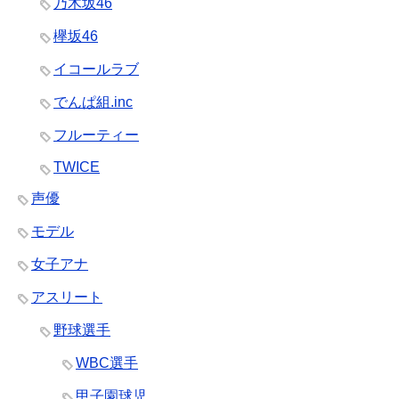
乃木坂46
欅坂46
イコールラブ
でんぱ組.inc
フルーティー
TWICE
声優
モデル
女子アナ
アスリート
野球選手
WBC選手
甲子園球児