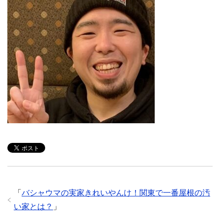
「
バシャウマの実家きれいやんけ！関東で一番屋根の汚
い家とは？
」