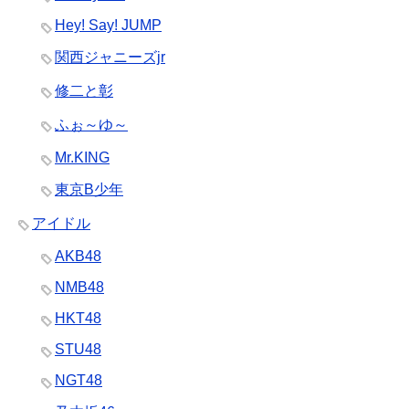
Hey! Say! JUMP
関西ジャニーズjr
修二と彰
ふぉ～ゆ～
Mr.KING
東京B少年
アイドル
AKB48
NMB48
HKT48
STU48
NGT48