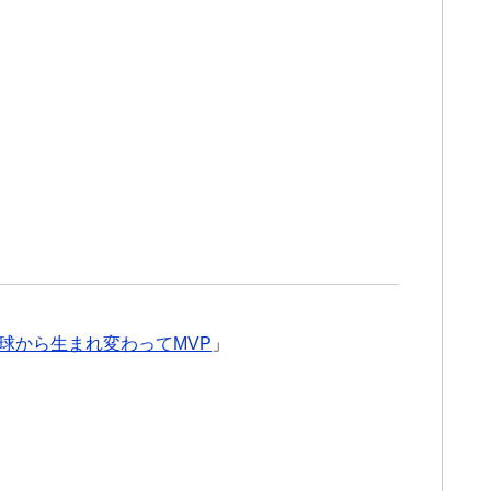
球から生まれ変わってMVP
」