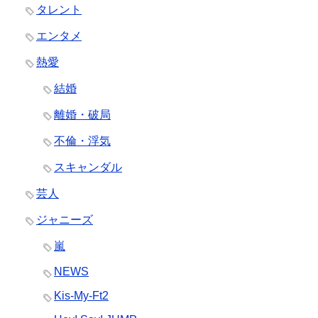
タレント
エンタメ
熱愛
結婚
離婚・破局
不倫・浮気
スキャンダル
芸人
ジャニーズ
嵐
NEWS
Kis-My-Ft2