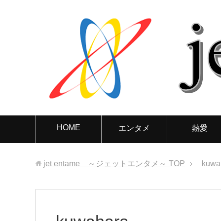
HOME
エンタメ
熱愛
jet entame ～ジェットエンタメ～
TOP
kuwa