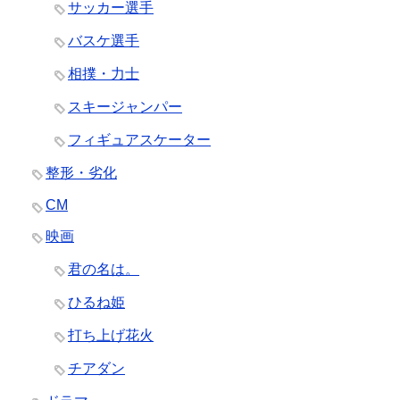
サッカー選手
バスケ選手
相撲・力士
スキージャンパー
フィギュアスケーター
整形・劣化
CM
映画
君の名は。
ひるね姫
打ち上げ花火
チアダン