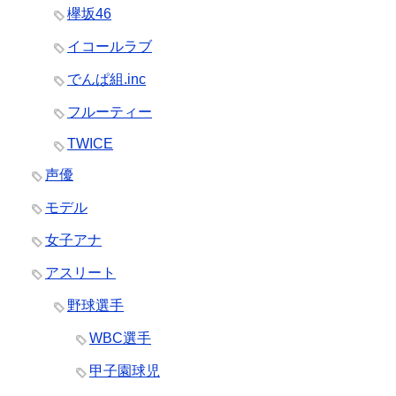
欅坂46
イコールラブ
でんぱ組.inc
フルーティー
TWICE
声優
モデル
女子アナ
アスリート
野球選手
WBC選手
甲子園球児