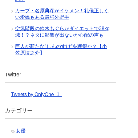
カープ・名原典彦がイケメン！礼儀正しく
い愛嬌もある最強外野手
空気階段の鈴木もぐらがダイエットで38kg
減！？ネタに影響が出ないか心配の声も
巨人が新たな”しんのすけ”を獲得か？【小
笠原慎之介】
Twitter
Tweets by OnlyOne_1_
カテゴリー
女優