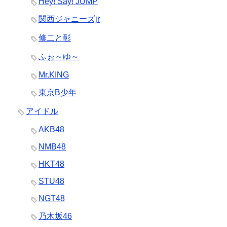
Hey! Say! JUMP
関西ジャニーズjr
修二と彰
ふぉ～ゆ～
Mr.KING
東京B少年
アイドル
AKB48
NMB48
HKT48
STU48
NGT48
乃木坂46