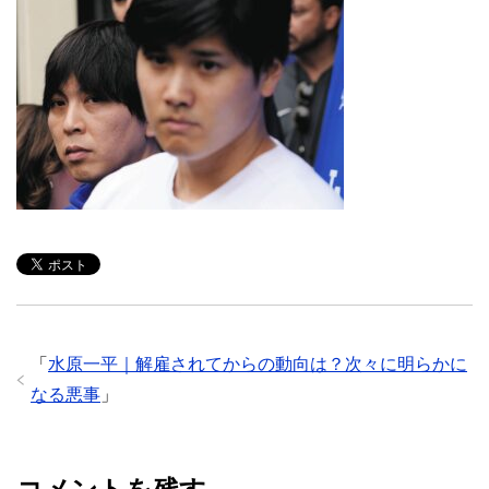
「
水原一平｜解雇されてからの動向は？次々に明らかに
なる悪事
」