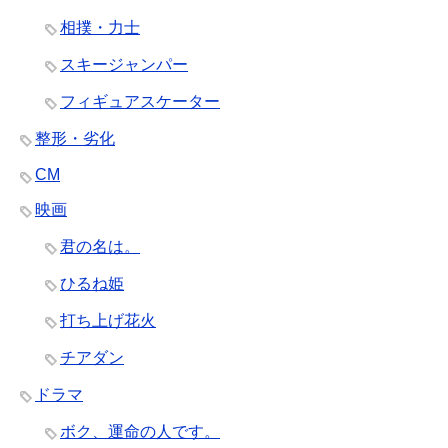
相撲・力士
スキージャンパー
フィギュアスケーター
整形・劣化
CM
映画
君の名は。
ひるね姫
打ち上げ花火
チアダン
ドラマ
ボク、運命の人です。