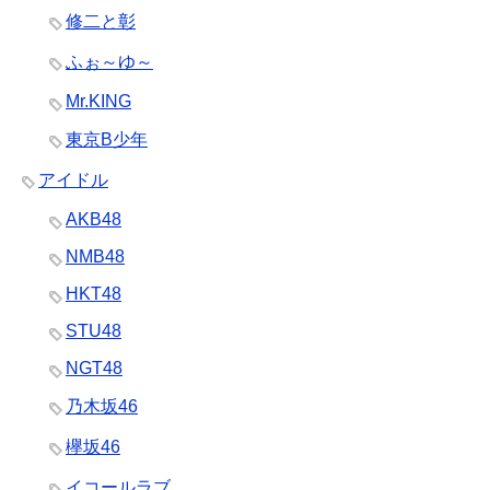
修二と彰
ふぉ～ゆ～
Mr.KING
東京B少年
アイドル
AKB48
NMB48
HKT48
STU48
NGT48
乃木坂46
欅坂46
イコールラブ