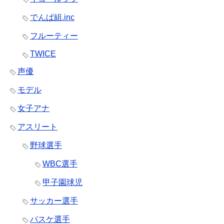
でんぱ組.inc
フルーティー
TWICE
声優
モデル
女子アナ
アスリート
野球選手
WBC選手
甲子園球児
サッカー選手
バスケ選手