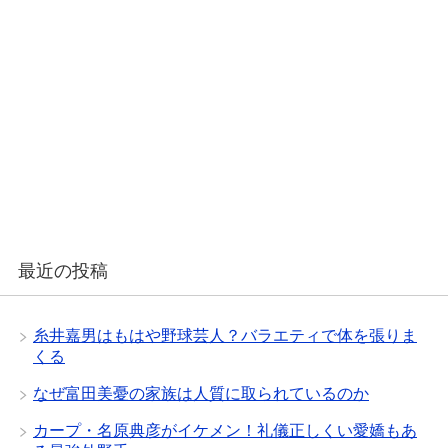
最近の投稿
糸井嘉男はもはや野球芸人？バラエティで体を張りま
くる
なぜ富田美憂の家族は人質に取られているのか
カープ・名原典彦がイケメン！礼儀正しくい愛嬌もあ