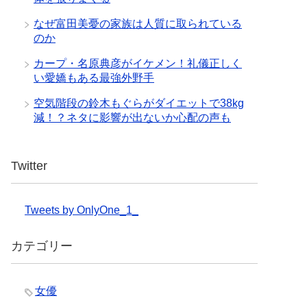
なぜ富田美憂の家族は人質に取られている
のか
カープ・名原典彦がイケメン！礼儀正しく
い愛嬌もある最強外野手
空気階段の鈴木もぐらがダイエットで38kg
減！？ネタに影響が出ないか心配の声も
Twitter
Tweets by OnlyOne_1_
カテゴリー
女優