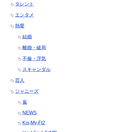
タレント
エンタメ
熱愛
結婚
離婚・破局
不倫・浮気
スキャンダル
芸人
ジャニーズ
嵐
NEWS
Kis-My-Ft2