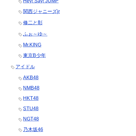
Hey! Say! JUMP
関西ジャニーズjr
修二と彰
ふぉ～ゆ～
Mr.KING
東京B少年
アイドル
AKB48
NMB48
HKT48
STU48
NGT48
乃木坂46