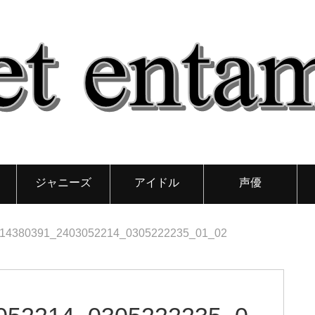
ジャニーズ
アイドル
声優
14380391_2403052214_0305222235_01_02