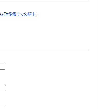
らFA移籍までの顛末
」