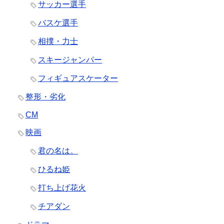
サッカー選手
バスケ選手
相撲・力士
スキージャンパー
フィギュアスケーター
整形・劣化
CM
映画
君の名は。
ひるね姫
打ち上げ花火
チアダン