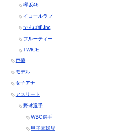
欅坂46
イコールラブ
でんぱ組.inc
フルーティー
TWICE
声優
モデル
女子アナ
アスリート
野球選手
WBC選手
甲子園球児