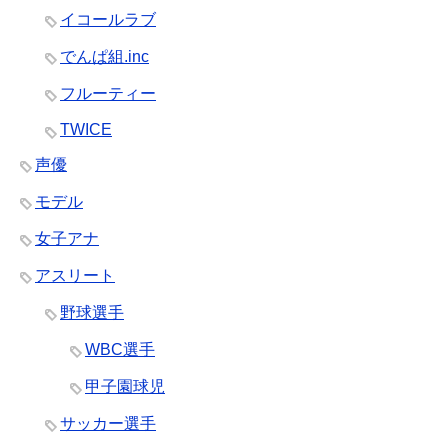
イコールラブ
でんぱ組.inc
フルーティー
TWICE
声優
モデル
女子アナ
アスリート
野球選手
WBC選手
甲子園球児
サッカー選手