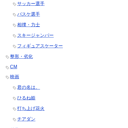
サッカー選手
バスケ選手
相撲・力士
スキージャンパー
フィギュアスケーター
整形・劣化
CM
映画
君の名は。
ひるね姫
打ち上げ花火
チアダン