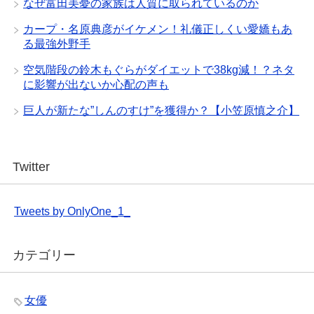
なぜ富田美憂の家族は人質に取られているのか
カープ・名原典彦がイケメン！礼儀正しくい愛嬌もあ
る最強外野手
空気階段の鈴木もぐらがダイエットで38kg減！？ネタ
に影響が出ないか心配の声も
巨人が新たな”しんのすけ”を獲得か？【小笠原慎之介】
Twitter
Tweets by OnlyOne_1_
カテゴリー
女優