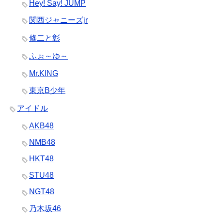
Hey! Say! JUMP
関西ジャニーズjr
修二と彰
ふぉ～ゆ～
Mr.KING
東京B少年
アイドル
AKB48
NMB48
HKT48
STU48
NGT48
乃木坂46