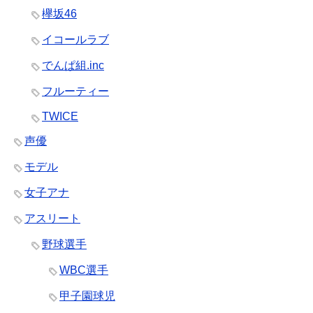
欅坂46
イコールラブ
でんぱ組.inc
フルーティー
TWICE
声優
モデル
女子アナ
アスリート
野球選手
WBC選手
甲子園球児