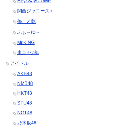
Hey! Say! JUMP
関西ジャニーズjr
修二と彰
ふぉ～ゆ～
Mr.KING
東京B少年
アイドル
AKB48
NMB48
HKT48
STU48
NGT48
乃木坂46