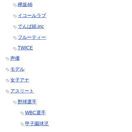
欅坂46
イコールラブ
でんぱ組.inc
フルーティー
TWICE
声優
モデル
女子アナ
アスリート
野球選手
WBC選手
甲子園球児