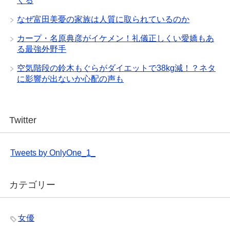
くる
なぜ富田美憂の家族は人質に取られているのか
カープ・名原典彦がイケメン！礼儀正しくい愛嬌もあ
る最強外野手
空気階段の鈴木もぐらがダイエットで38kg減！？ネタ
に影響が出ないか心配の声も
Twitter
Tweets by OnlyOne_1_
カテゴリー
女優