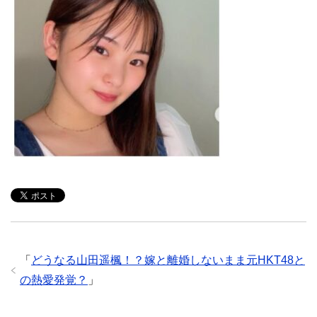
「
どうなる山田遥楓！？嫁と離婚しないまま元HKT48と
の熱愛発覚？
」