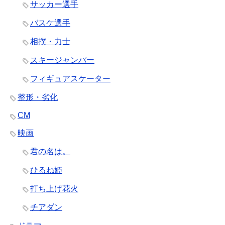
サッカー選手
バスケ選手
相撲・力士
スキージャンパー
フィギュアスケーター
整形・劣化
CM
映画
君の名は。
ひるね姫
打ち上げ花火
チアダン