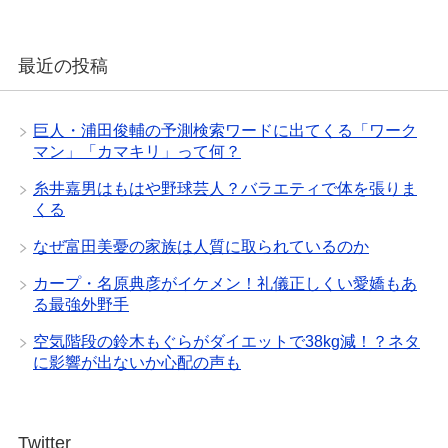
最近の投稿
巨人・浦田俊輔の予測検索ワードに出てくる「ワーク
マン」「カマキリ」って何？
糸井嘉男はもはや野球芸人？バラエティで体を張りま
くる
なぜ富田美憂の家族は人質に取られているのか
カープ・名原典彦がイケメン！礼儀正しくい愛嬌もあ
る最強外野手
空気階段の鈴木もぐらがダイエットで38kg減！？ネタ
に影響が出ないか心配の声も
Twitter