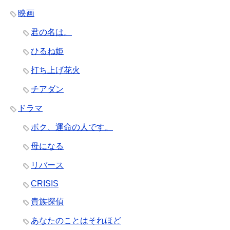
映画
君の名は。
ひるね姫
打ち上げ花火
チアダン
ドラマ
ボク、運命の人です。
母になる
リバース
CRISIS
貴族探偵
あなたのことはそれほど