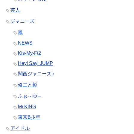
芸人
ジャニーズ
嵐
NEWS
Kis-My-Ft2
Hey! Say! JUMP
関西ジャニーズjr
修二と彰
ふぉ～ゆ～
Mr.KING
東京B少年
アイドル