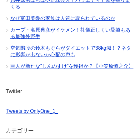
糸井嘉男はもはや野球芸人？バラエティで体を張りま
くる
なぜ富田美憂の家族は人質に取られているのか
カープ・名原典彦がイケメン！礼儀正しくい愛嬌もあ
る最強外野手
空気階段の鈴木もぐらがダイエットで38kg減！？ネタ
に影響が出ないか心配の声も
巨人が新たな”しんのすけ”を獲得か？【小笠原慎之介】
Twitter
Tweets by OnlyOne_1_
カテゴリー