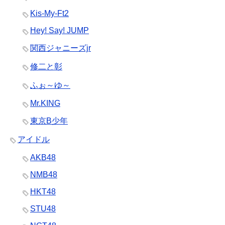
Kis-My-Ft2
Hey! Say! JUMP
関西ジャニーズjr
修二と彰
ふぉ～ゆ～
Mr.KING
東京B少年
アイドル
AKB48
NMB48
HKT48
STU48