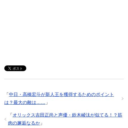
「
中日・高橋宏斗が新人王を獲得するためのポイント
は？最大の敵は……
」
「
オリックス吉田正尚と声優・鈴木崚汰が似てる！？筋
肉の邂逅なるか
」