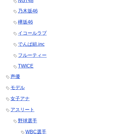
NGT48
乃木坂46
欅坂46
イコールラブ
でんぱ組.inc
フルーティー
TWICE
声優
モデル
女子アナ
アスリート
野球選手
WBC選手