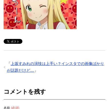
「
上坂すみれの演技は上手い？インスタでの画像ばかり
が話題だけど…
」
コメントを残す
名前
(必須)