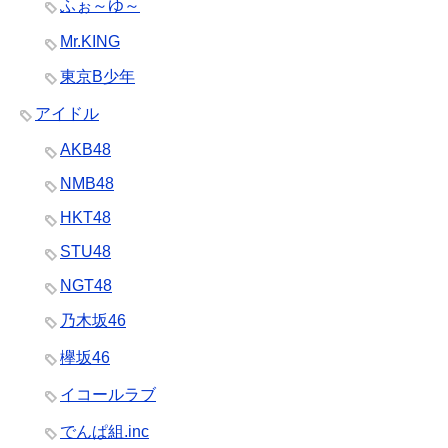
ふぉ～ゆ～
Mr.KING
東京B少年
アイドル
AKB48
NMB48
HKT48
STU48
NGT48
乃木坂46
欅坂46
イコールラブ
でんぱ組.inc