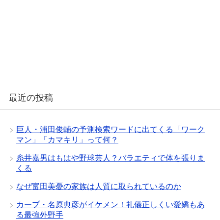
最近の投稿
巨人・浦田俊輔の予測検索ワードに出てくる「ワーク
マン」「カマキリ」って何？
糸井嘉男はもはや野球芸人？バラエティで体を張りま
くる
なぜ富田美憂の家族は人質に取られているのか
カープ・名原典彦がイケメン！礼儀正しくい愛嬌もあ
る最強外野手