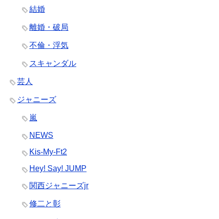
結婚
離婚・破局
不倫・浮気
スキャンダル
芸人
ジャニーズ
嵐
NEWS
Kis-My-Ft2
Hey! Say! JUMP
関西ジャニーズjr
修二と彰