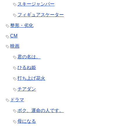
スキージャンパー
フィギュアスケーター
整形・劣化
CM
映画
君の名は。
ひるね姫
打ち上げ花火
チアダン
ドラマ
ボク、運命の人です。
母になる