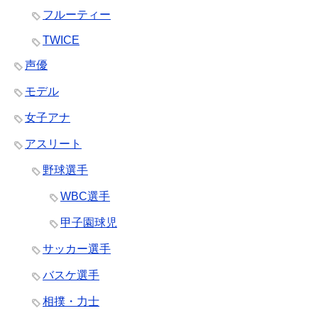
フルーティー
TWICE
声優
モデル
女子アナ
アスリート
野球選手
WBC選手
甲子園球児
サッカー選手
バスケ選手
相撲・力士