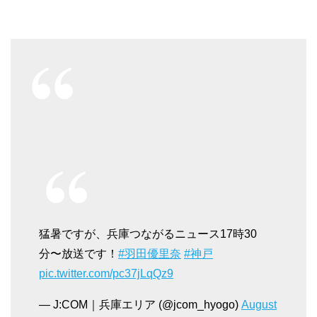
猛暑ですが、兵庫つながるニュース17時30
分〜放送です！
#羽田優里奈
#神戸
pic.twitter.com/pc37jLqQz9
— J:COM｜兵庫エリア (@jcom_hyogo)
August