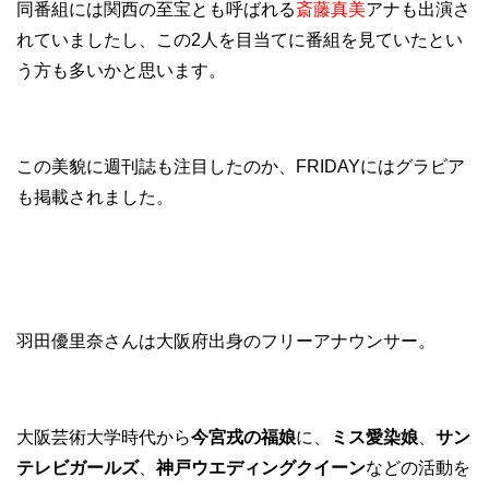
同番組には関西の至宝とも呼ばれる
斎藤真美
アナも出演さ
れていましたし、この2人を目当てに番組を見ていたとい
う方も多いかと思います。
この美貌に週刊誌も注目したのか、FRIDAYにはグラビア
も掲載されました。
羽田優里奈さんは大阪府出身のフリーアナウンサー。
大阪芸術大学時代から
今宮戎の福娘
に、
ミス愛染娘
、
サン
テレビガールズ
、
神戸ウエディングクイーン
などの活動を