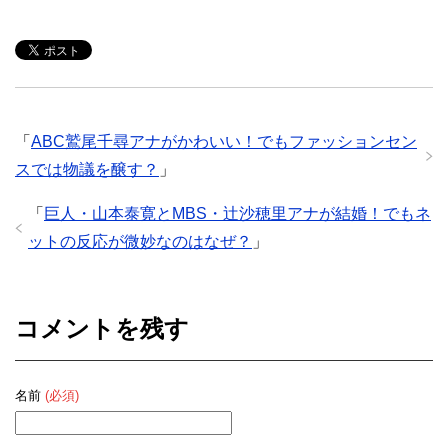
「
ABC鷲尾千尋アナがかわいい！でもファッションセン
スでは物議を醸す？
」
「
巨人・山本泰寛とMBS・辻沙穂里アナが結婚！でもネ
ットの反応が微妙なのはなぜ？
」
コメントを残す
名前
(必須)