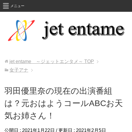
メニュー
jet entame ～ジェットエンタメ～
TOP
女子アナ
羽田優里奈の現在の出演番組
は？元おはようコールABCお天
気お姉さん！
公開日 :
2021年1月22日
/ 更新日 :
2021年2月5日