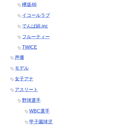
欅坂46
イコールラブ
でんぱ組.inc
フルーティー
TWICE
声優
モデル
女子アナ
アスリート
野球選手
WBC選手
甲子園球児