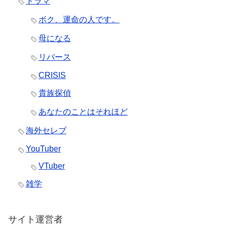
ドラマ
ボク、運命の人です。
母になる
リバース
CRISIS
貴族探偵
あなたのことはそれほど
海外セレブ
YouTuber
VTuber
雑学
サイト運営者