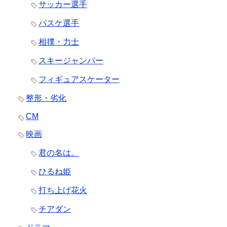
サッカー選手
バスケ選手
相撲・力士
スキージャンパー
フィギュアスケーター
整形・劣化
CM
映画
君の名は。
ひるね姫
打ち上げ花火
チアダン