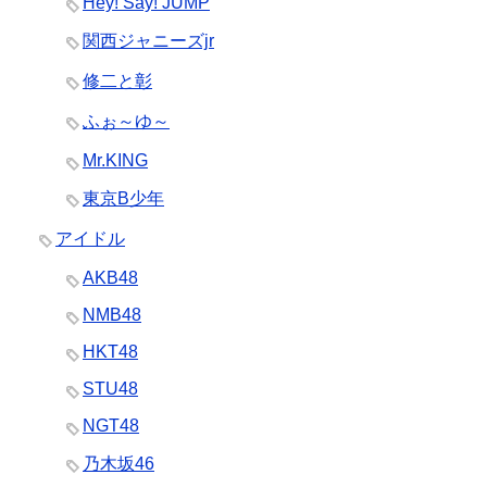
Hey! Say! JUMP
関西ジャニーズjr
修二と彰
ふぉ～ゆ～
Mr.KING
東京B少年
アイドル
AKB48
NMB48
HKT48
STU48
NGT48
乃木坂46