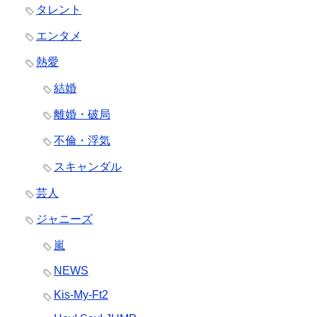
タレント
エンタメ
熱愛
結婚
離婚・破局
不倫・浮気
スキャンダル
芸人
ジャニーズ
嵐
NEWS
Kis-My-Ft2