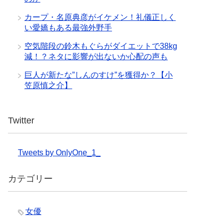
カープ・名原典彦がイケメン！礼儀正しく
い愛嬌もある最強外野手
空気階段の鈴木もぐらがダイエットで38kg
減！？ネタに影響が出ないか心配の声も
巨人が新たな”しんのすけ”を獲得か？【小
笠原慎之介】
Twitter
Tweets by OnlyOne_1_
カテゴリー
女優