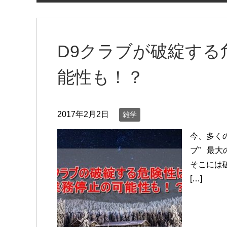
D9クラブが破綻する
能性も！？
2017年2月2日
雑学
今、多くの
ブ” 最大
そこには
[…]