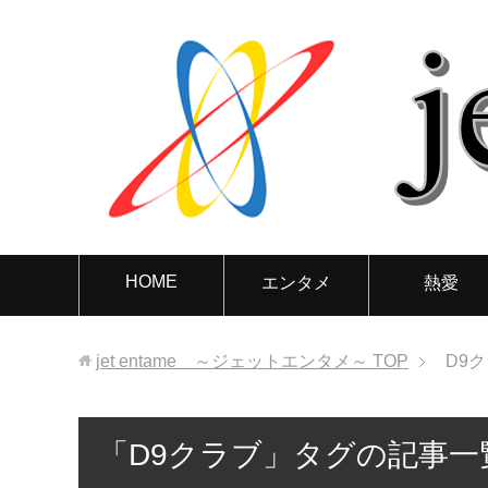
HOME
エンタメ
熱愛
jet entame ～ジェットエンタメ～
TOP
D9
「D9クラブ」タグの記事一