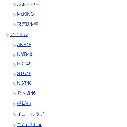
ふぉ～ゆ～
Mr.KING
東京B少年
アイドル
AKB48
NMB48
HKT48
STU48
NGT48
乃木坂46
欅坂46
イコールラブ
でんぱ組.inc