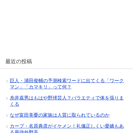
最近の投稿
巨人・浦田俊輔の予測検索ワードに出てくる「ワーク
マン」「カマキリ」って何？
糸井嘉男はもはや野球芸人？バラエティで体を張りま
くる
なぜ富田美憂の家族は人質に取られているのか
カープ・名原典彦がイケメン！礼儀正しくい愛嬌もあ
る最強外野手