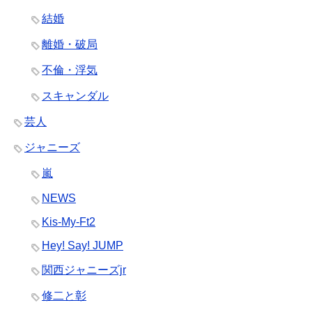
結婚
離婚・破局
不倫・浮気
スキャンダル
芸人
ジャニーズ
嵐
NEWS
Kis-My-Ft2
Hey! Say! JUMP
関西ジャニーズjr
修二と彰