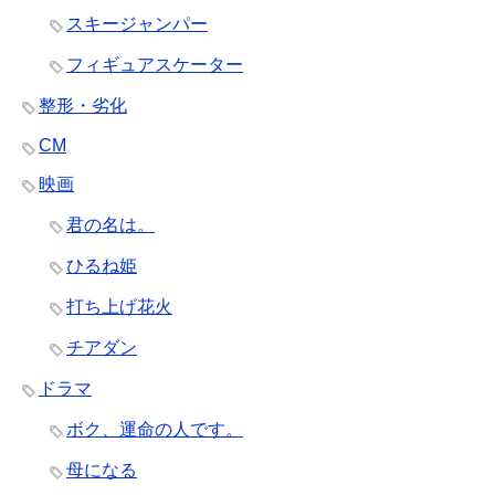
スキージャンパー
フィギュアスケーター
整形・劣化
CM
映画
君の名は。
ひるね姫
打ち上げ花火
チアダン
ドラマ
ボク、運命の人です。
母になる