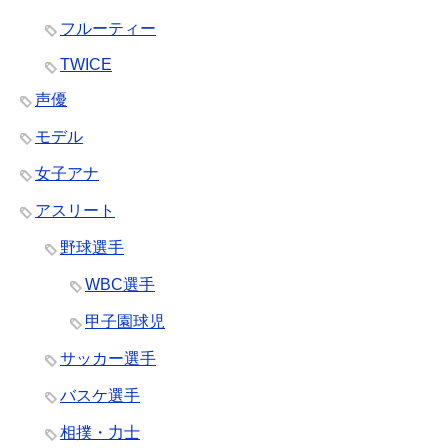
フルーティー
TWICE
声優
モデル
女子アナ
アスリート
野球選手
WBC選手
甲子園球児
サッカー選手
バスケ選手
相撲・力士