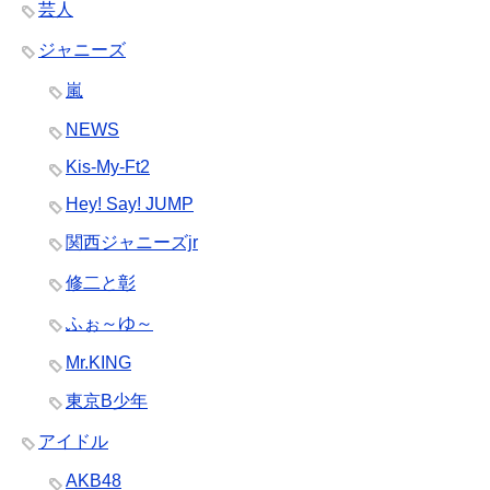
芸人
ジャニーズ
嵐
NEWS
Kis-My-Ft2
Hey! Say! JUMP
関西ジャニーズjr
修二と彰
ふぉ～ゆ～
Mr.KING
東京B少年
アイドル
AKB48