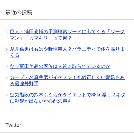
最近の投稿
巨人・浦田俊輔の予測検索ワードに出てくる「ワーク
マン」「カマキリ」って何？
糸井嘉男はもはや野球芸人？バラエティで体を張りま
くる
なぜ富田美憂の家族は人質に取られているのか
カープ・名原典彦がイケメン！礼儀正しくい愛嬌もあ
る最強外野手
空気階段の鈴木もぐらがダイエットで38kg減！？ネタ
に影響が出ないか心配の声も
Twitter