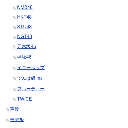
NMB48
HKT48
STU48
NGT48
乃木坂46
欅坂46
イコールラブ
でんぱ組.inc
フルーティー
TWICE
声優
モデル