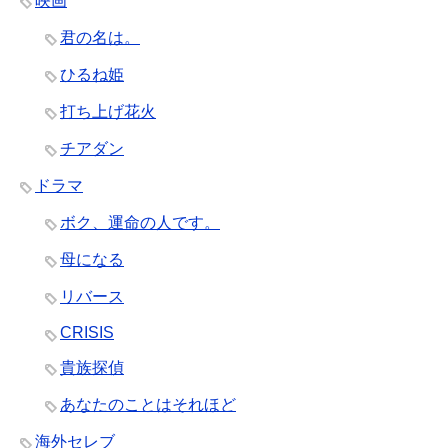
映画
君の名は。
ひるね姫
打ち上げ花火
チアダン
ドラマ
ボク、運命の人です。
母になる
リバース
CRISIS
貴族探偵
あなたのことはそれほど
海外セレブ