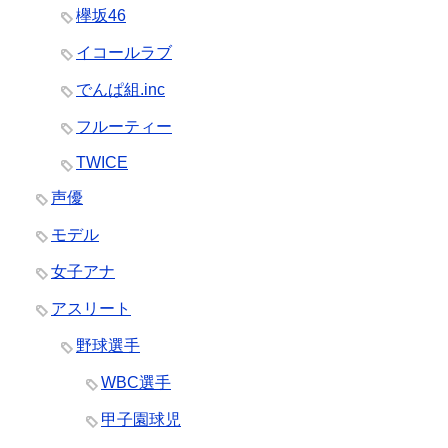
欅坂46
イコールラブ
でんぱ組.inc
フルーティー
TWICE
声優
モデル
女子アナ
アスリート
野球選手
WBC選手
甲子園球児