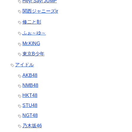
Hey! Say! JUMP
関西ジャニーズjr
修二と彰
ふぉ～ゆ～
Mr.KING
東京B少年
アイドル
AKB48
NMB48
HKT48
STU48
NGT48
乃木坂46