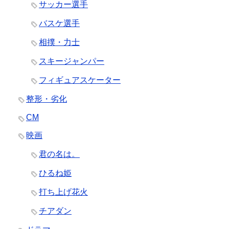
サッカー選手
バスケ選手
相撲・力士
スキージャンパー
フィギュアスケーター
整形・劣化
CM
映画
君の名は。
ひるね姫
打ち上げ花火
チアダン