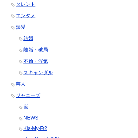
タレント
エンタメ
熱愛
結婚
離婚・破局
不倫・浮気
スキャンダル
芸人
ジャニーズ
嵐
NEWS
Kis-My-Ft2