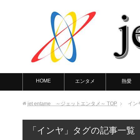
HOME
エンタメ
熱愛
jet entame ～ジェットエンタメ～
TOP
イン
「インヤ」タグの記事一覧