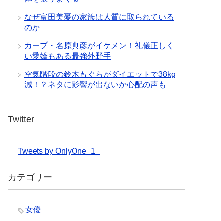
なぜ富田美憂の家族は人質に取られている
のか
カープ・名原典彦がイケメン！礼儀正しく
い愛嬌もある最強外野手
空気階段の鈴木もぐらがダイエットで38kg
減！？ネタに影響が出ないか心配の声も
Twitter
Tweets by OnlyOne_1_
カテゴリー
女優