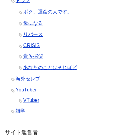
ドラマ
ボク、運命の人です。
母になる
リバース
CRISIS
貴族探偵
あなたのことはそれほど
海外セレブ
YouTuber
VTuber
雑学
サイト運営者