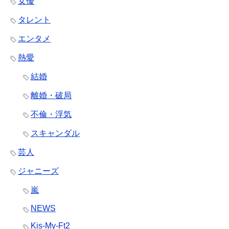
女優
タレント
エンタメ
熱愛
結婚
離婚・破局
不倫・浮気
スキャンダル
芸人
ジャニーズ
嵐
NEWS
Kis-My-Ft2