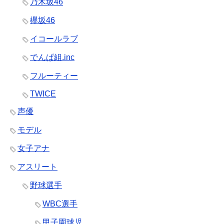
乃木坂46
欅坂46
イコールラブ
でんぱ組.inc
フルーティー
TWICE
声優
モデル
女子アナ
アスリート
野球選手
WBC選手
甲子園球児