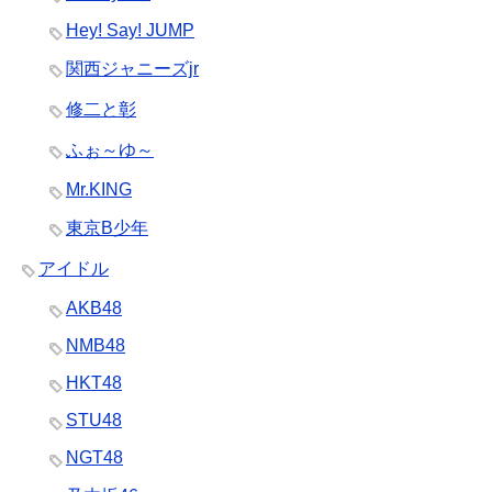
Hey! Say! JUMP
関西ジャニーズjr
修二と彰
ふぉ～ゆ～
Mr.KING
東京B少年
アイドル
AKB48
NMB48
HKT48
STU48
NGT48