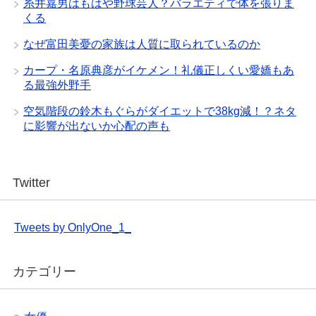
糸井嘉男はもはや野球芸人？バラエティで体を張りま
くる
なぜ富田美憂の家族は人質に取られているのか
カープ・名原典彦がイケメン！礼儀正しくい愛嬌もあ
る最強外野手
空気階段の鈴木もぐらがダイエットで38kg減！？ネタ
に影響が出ないか心配の声も
Twitter
Tweets by OnlyOne_1_
カテゴリー