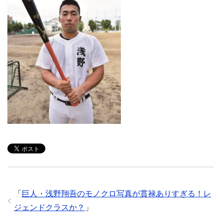
「
巨人・浅野翔吾のモノクロ写真が貫禄ありすぎる！レ
ジェンドクラスか？
」