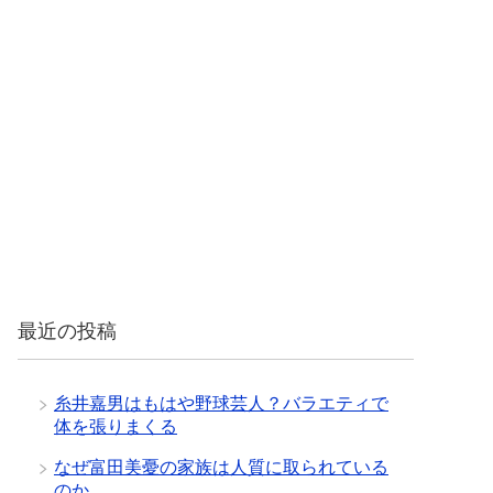
最近の投稿
糸井嘉男はもはや野球芸人？バラエティで
体を張りまくる
なぜ富田美憂の家族は人質に取られている
のか