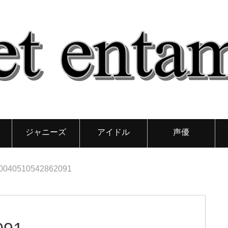
ジャニーズ
アイドル
声優
0040510542862091