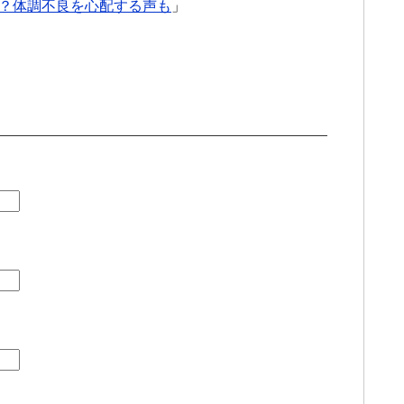
？体調不良を心配する声も
」