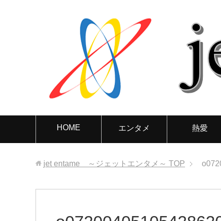
HOME
エンタメ
熱愛
jet entame ～ジェットエンタメ～
TOP
o072