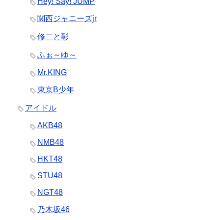
Hey! Say! JUMP
関西ジャニーズjr
修二と彰
ふぉ～ゆ～
Mr.KING
東京B少年
アイドル
AKB48
NMB48
HKT48
STU48
NGT48
乃木坂46