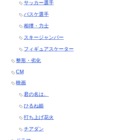
サッカー選手
バスケ選手
相撲・力士
スキージャンパー
フィギュアスケーター
整形・劣化
CM
映画
君の名は。
ひるね姫
打ち上げ花火
チアダン