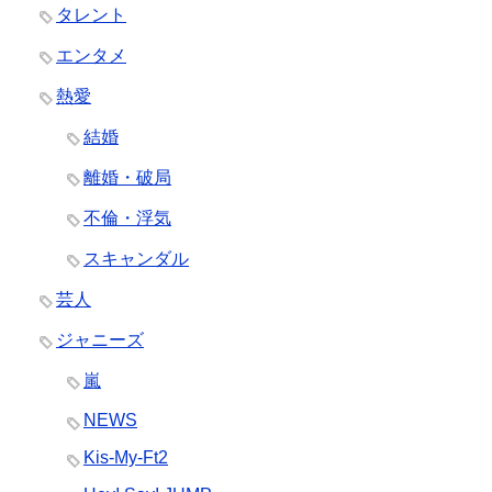
タレント
エンタメ
熱愛
結婚
離婚・破局
不倫・浮気
スキャンダル
芸人
ジャニーズ
嵐
NEWS
Kis-My-Ft2