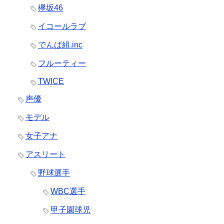
欅坂46
イコールラブ
でんぱ組.inc
フルーティー
TWICE
声優
モデル
女子アナ
アスリート
野球選手
WBC選手
甲子園球児