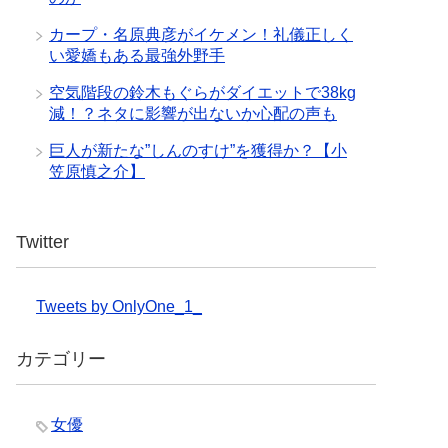
カープ・名原典彦がイケメン！礼儀正しく
い愛嬌もある最強外野手
空気階段の鈴木もぐらがダイエットで38kg
減！？ネタに影響が出ないか心配の声も
巨人が新たな”しんのすけ”を獲得か？【小
笠原慎之介】
Twitter
Tweets by OnlyOne_1_
カテゴリー
女優