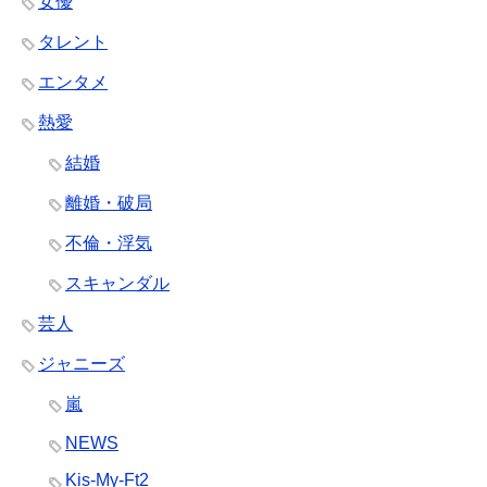
女優
タレント
エンタメ
熱愛
結婚
離婚・破局
不倫・浮気
スキャンダル
芸人
ジャニーズ
嵐
NEWS
Kis-My-Ft2