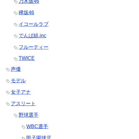
乃木坂46
欅坂46
イコールラブ
でんぱ組.inc
フルーティー
TWICE
声優
モデル
女子アナ
アスリート
野球選手
WBC選手
甲子園球児