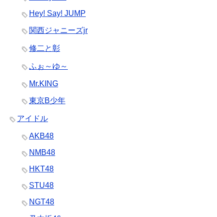
Hey! Say! JUMP
関西ジャニーズjr
修二と彰
ふぉ～ゆ～
Mr.KING
東京B少年
アイドル
AKB48
NMB48
HKT48
STU48
NGT48