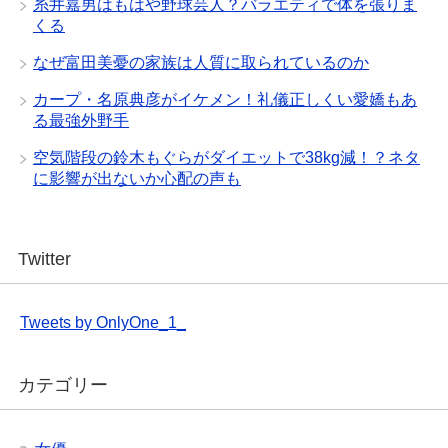
糸井嘉男はもはや野球芸人？バラエティで体を張りま
くる
なぜ富田美憂の家族は人質に取られているのか
カープ・名原典彦がイケメン！礼儀正しくい愛嬌もあ
る最強外野手
空気階段の鈴木もぐらがダイエットで38kg減！？ネタ
に影響が出ないか心配の声も
Twitter
Tweets by OnlyOne_1_
カテゴリー