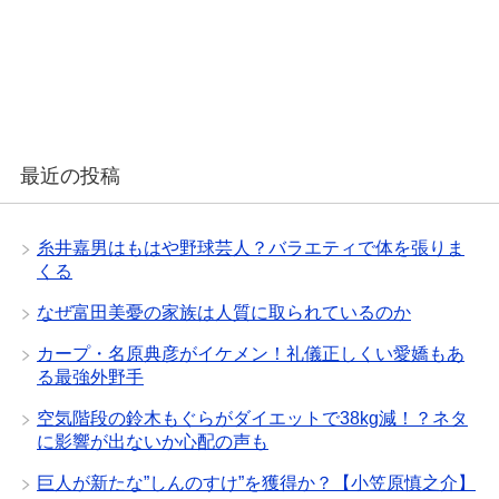
最近の投稿
糸井嘉男はもはや野球芸人？バラエティで体を張りま
くる
なぜ富田美憂の家族は人質に取られているのか
カープ・名原典彦がイケメン！礼儀正しくい愛嬌もあ
る最強外野手
空気階段の鈴木もぐらがダイエットで38kg減！？ネタ
に影響が出ないか心配の声も
巨人が新たな”しんのすけ”を獲得か？【小笠原慎之介】