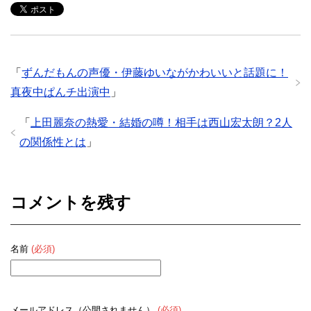
「
ずんだもんの声優・伊藤ゆいながかわいいと話題に！
真夜中ぱんチ出演中
」
「
上田麗奈の熱愛・結婚の噂！相手は西山宏太朗？2人
の関係性とは
」
コメントを残す
名前
(必須)
メールアドレス（公開されません）
(必須)