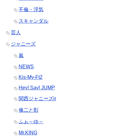
不倫・浮気
スキャンダル
芸人
ジャニーズ
嵐
NEWS
Kis-My-Ft2
Hey! Say! JUMP
関西ジャニーズjr
修二と彰
ふぉ～ゆ～
Mr.KING