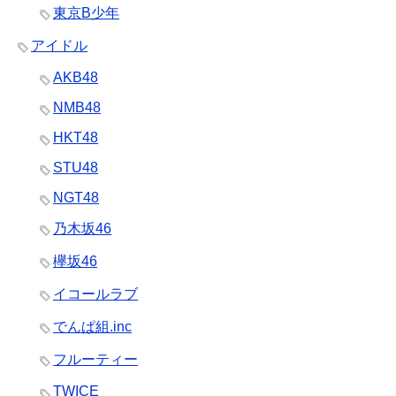
東京B少年
アイドル
AKB48
NMB48
HKT48
STU48
NGT48
乃木坂46
欅坂46
イコールラブ
でんぱ組.inc
フルーティー
TWICE