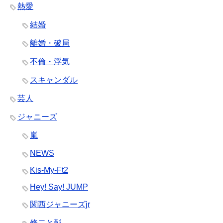
熱愛
結婚
離婚・破局
不倫・浮気
スキャンダル
芸人
ジャニーズ
嵐
NEWS
Kis-My-Ft2
Hey! Say! JUMP
関西ジャニーズjr
修二と彰