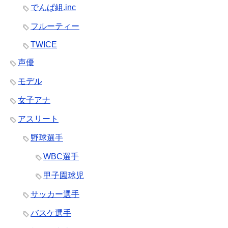
でんぱ組.inc
フルーティー
TWICE
声優
モデル
女子アナ
アスリート
野球選手
WBC選手
甲子園球児
サッカー選手
バスケ選手