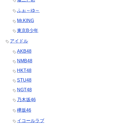
ふぉ～ゆ～
Mr.KING
東京B少年
アイドル
AKB48
NMB48
HKT48
STU48
NGT48
乃木坂46
欅坂46
イコールラブ