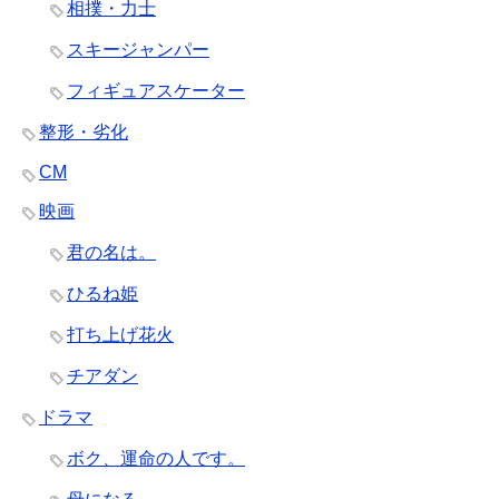
相撲・力士
スキージャンパー
フィギュアスケーター
整形・劣化
CM
映画
君の名は。
ひるね姫
打ち上げ花火
チアダン
ドラマ
ボク、運命の人です。