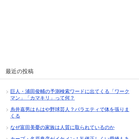
最近の投稿
巨人・浦田俊輔の予測検索ワードに出てくる「ワーク
マン」「カマキリ」って何？
糸井嘉男はもはや野球芸人？バラエティで体を張りま
くる
なぜ富田美憂の家族は人質に取られているのか
カープ・名原典彦がイケメン！礼儀正しくい愛嬌もあ