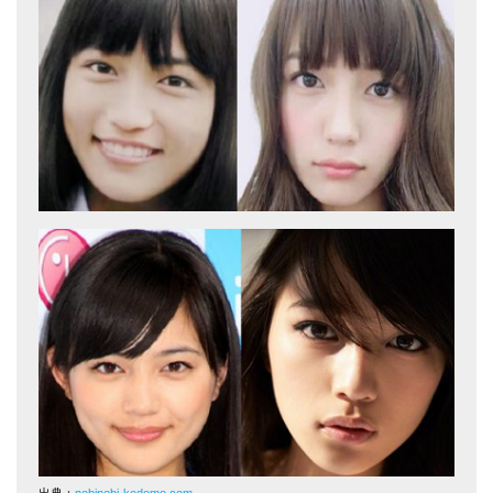
出典：
nobinobi-kodomo.com