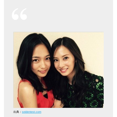
出典：
seidentest.com