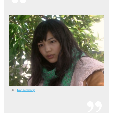
出典：
blog.livedoor.jp