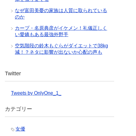
なぜ富田美憂の家族は人質に取られている
のか
カープ・名原典彦がイケメン！礼儀正しく
い愛嬌もある最強外野手
空気階段の鈴木もぐらがダイエットで38kg
減！？ネタに影響が出ないか心配の声も
Twitter
Tweets by OnlyOne_1_
カテゴリー
女優