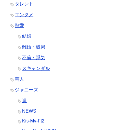
タレント
エンタメ
熱愛
結婚
離婚・破局
不倫・浮気
スキャンダル
芸人
ジャニーズ
嵐
NEWS
Kis-My-Ft2