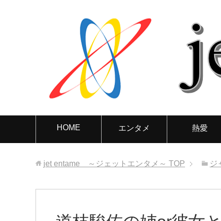
HOME
エンタメ
熱愛
jet entame ～ジェットエンタメ～
TOP
ジ