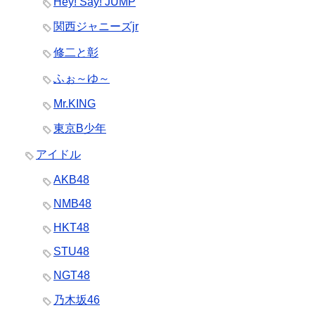
Hey! Say! JUMP
関西ジャニーズjr
修二と彰
ふぉ～ゆ～
Mr.KING
東京B少年
アイドル
AKB48
NMB48
HKT48
STU48
NGT48
乃木坂46