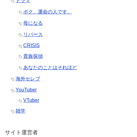
ドラマ
ボク、運命の人です。
母になる
リバース
CRISIS
貴族探偵
あなたのことはそれほど
海外セレブ
YouTuber
VTuber
雑学
サイト運営者