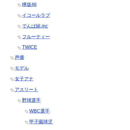
欅坂46
イコールラブ
でんぱ組.inc
フルーティー
TWICE
声優
モデル
女子アナ
アスリート
野球選手
WBC選手
甲子園球児