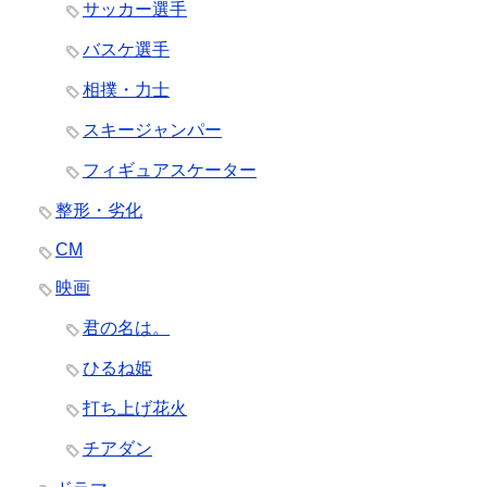
サッカー選手
バスケ選手
相撲・力士
スキージャンパー
フィギュアスケーター
整形・劣化
CM
映画
君の名は。
ひるね姫
打ち上げ花火
チアダン