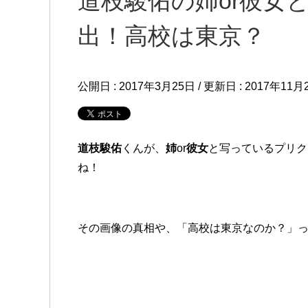
道枝駿佑の姉or彼女
出！高校は東京？
公開日 :
2017年3月25日
/ 更新日 :
2017年11月
道枝駿佑
くんが、
姉
or
彼女
と写っているプリクラ
ね！
その画像の真相や、「高校は東京なのか？」