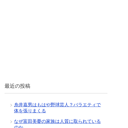
最近の投稿
糸井嘉男はもはや野球芸人？バラエティで
体を張りまくる
なぜ富田美憂の家族は人質に取られている
のか