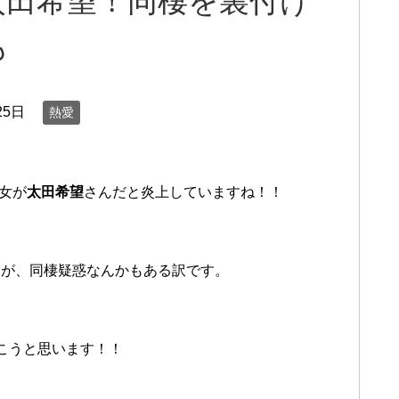
太田希望！同棲を裏付け
も
25日
熱愛
女が
太田希望
さんだと炎上していますね！！
すが、同棲疑惑なんかもある訳です。
こうと思います！！