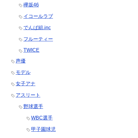
欅坂46
イコールラブ
でんぱ組.inc
フルーティー
TWICE
声優
モデル
女子アナ
アスリート
野球選手
WBC選手
甲子園球児