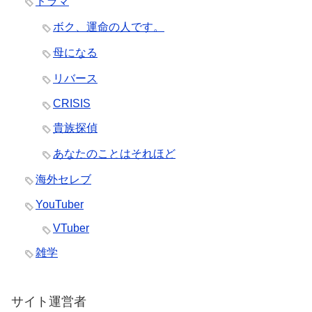
ドラマ
ボク、運命の人です。
母になる
リバース
CRISIS
貴族探偵
あなたのことはそれほど
海外セレブ
YouTuber
VTuber
雑学
サイト運営者