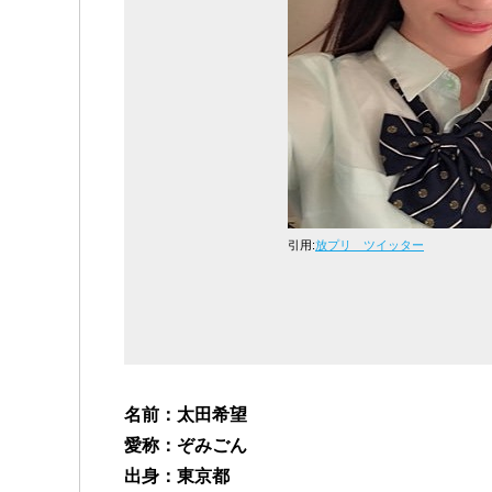
引用:
放プリ ツイッター
名前：太田希望
愛称：ぞみごん
出身：東京都