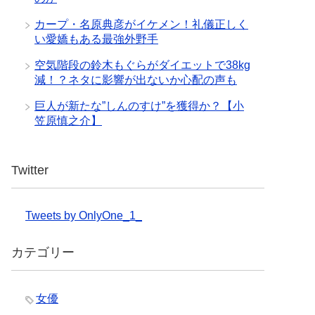
カープ・名原典彦がイケメン！礼儀正しく
い愛嬌もある最強外野手
空気階段の鈴木もぐらがダイエットで38kg
減！？ネタに影響が出ないか心配の声も
巨人が新たな”しんのすけ”を獲得か？【小
笠原慎之介】
Twitter
Tweets by OnlyOne_1_
カテゴリー
女優