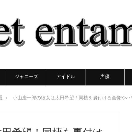
ジャニーズ
アイドル
声優
愛
小山慶一郎の彼女は太田希望！同棲を裏付ける画像やハ