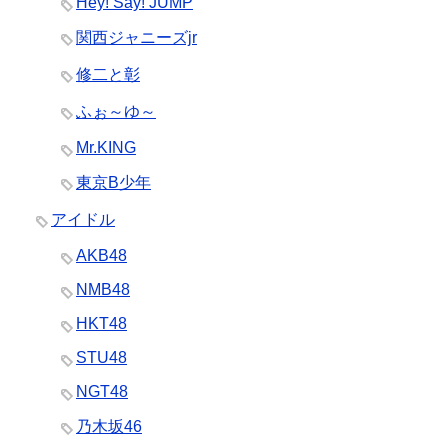
Hey! Say! JUMP
関西ジャニーズjr
修二と彰
ふぉ～ゆ～
Mr.KING
東京B少年
アイドル
AKB48
NMB48
HKT48
STU48
NGT48
乃木坂46