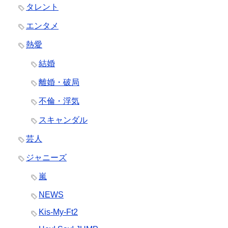
タレント
エンタメ
熱愛
結婚
離婚・破局
不倫・浮気
スキャンダル
芸人
ジャニーズ
嵐
NEWS
Kis-My-Ft2