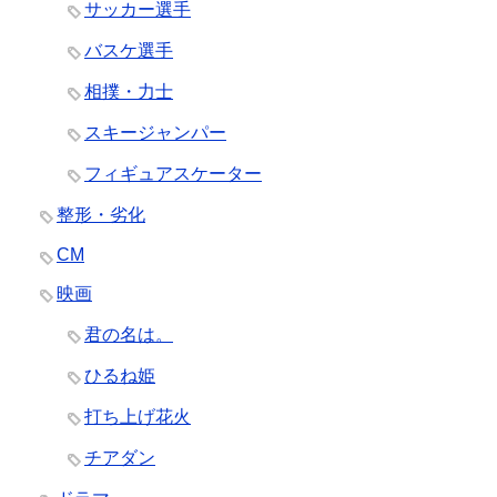
サッカー選手
バスケ選手
相撲・力士
スキージャンパー
フィギュアスケーター
整形・劣化
CM
映画
君の名は。
ひるね姫
打ち上げ花火
チアダン