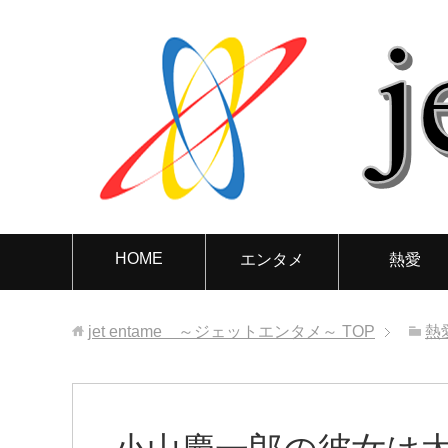
HOME
エンタメ
熱愛
jet entame ～ジェットエンタメ～
TOP
熱