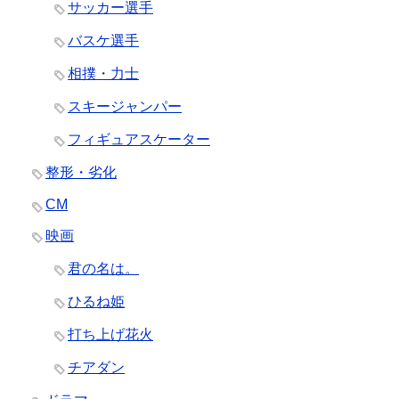
サッカー選手
バスケ選手
相撲・力士
スキージャンパー
フィギュアスケーター
整形・劣化
CM
映画
君の名は。
ひるね姫
打ち上げ花火
チアダン