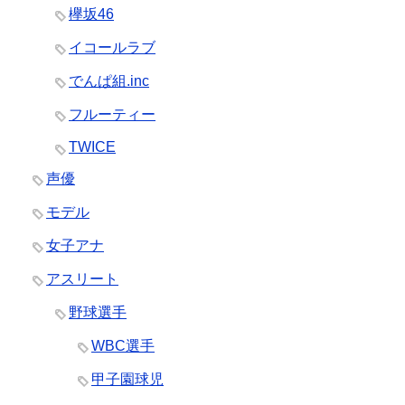
欅坂46
イコールラブ
でんぱ組.inc
フルーティー
TWICE
声優
モデル
女子アナ
アスリート
野球選手
WBC選手
甲子園球児