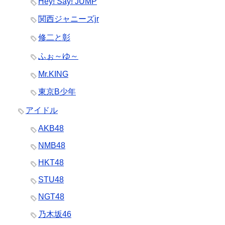
Hey! Say! JUMP
関西ジャニーズjr
修二と彰
ふぉ～ゆ～
Mr.KING
東京B少年
アイドル
AKB48
NMB48
HKT48
STU48
NGT48
乃木坂46