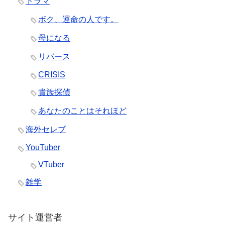
ドラマ
ボク、運命の人です。
母になる
リバース
CRISIS
貴族探偵
あなたのことはそれほど
海外セレブ
YouTuber
VTuber
雑学
サイト運営者