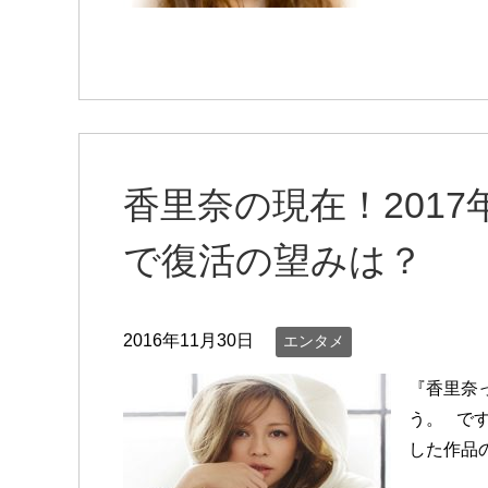
香里奈の現在！201
で復活の望みは？
2016年11月30日
エンタメ
『香里奈
う。 です
した作品の