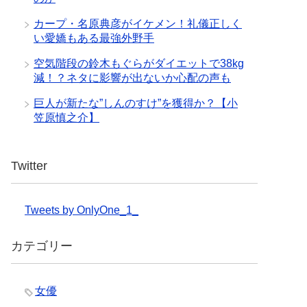
カープ・名原典彦がイケメン！礼儀正しく
い愛嬌もある最強外野手
空気階段の鈴木もぐらがダイエットで38kg
減！？ネタに影響が出ないか心配の声も
巨人が新たな”しんのすけ”を獲得か？【小
笠原慎之介】
Twitter
Tweets by OnlyOne_1_
カテゴリー
女優