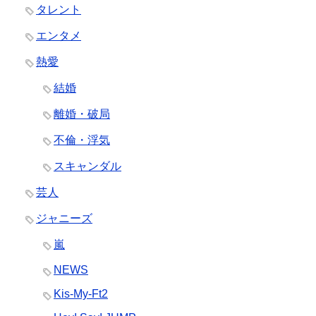
タレント
エンタメ
熱愛
結婚
離婚・破局
不倫・浮気
スキャンダル
芸人
ジャニーズ
嵐
NEWS
Kis-My-Ft2