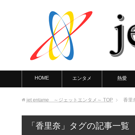
HOME
エンタメ
熱愛
jet entame ～ジェットエンタメ～
TOP
香里
「香里奈」タグの記事一覧