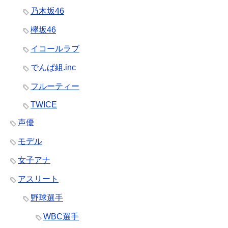
乃木坂46
欅坂46
イコールラブ
でんぱ組.inc
フルーティー
TWICE
声優
モデル
女子アナ
アスリート
野球選手
WBC選手