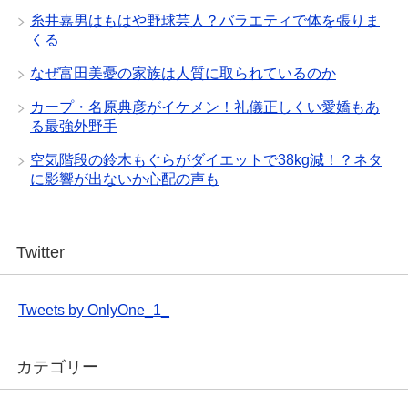
糸井嘉男はもはや野球芸人？バラエティで体を張りま
くる
なぜ富田美憂の家族は人質に取られているのか
カープ・名原典彦がイケメン！礼儀正しくい愛嬌もあ
る最強外野手
空気階段の鈴木もぐらがダイエットで38kg減！？ネタ
に影響が出ないか心配の声も
Twitter
Tweets by OnlyOne_1_
カテゴリー