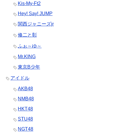
Kis-My-Ft2
Hey! Say! JUMP
関西ジャニーズjr
修二と彰
ふぉ～ゆ～
Mr.KING
東京B少年
アイドル
AKB48
NMB48
HKT48
STU48
NGT48