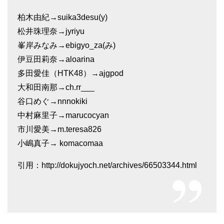
柏木由紀→suika3desu(y)
松井珠理奈→jyriyu
峯岸みなみ→ebigyo_za(み)
伊豆田莉奈→aloarina
多田愛佳（HTK48）→ajgpod
大和田南那→ch.rr___
谷口めぐ→nnnokiki
中村麻里子→marucocyan
市川愛美→m.teresa826
小嶋真子→ komacomaa
引用：http://dokujyoch.net/archives/66503344.html