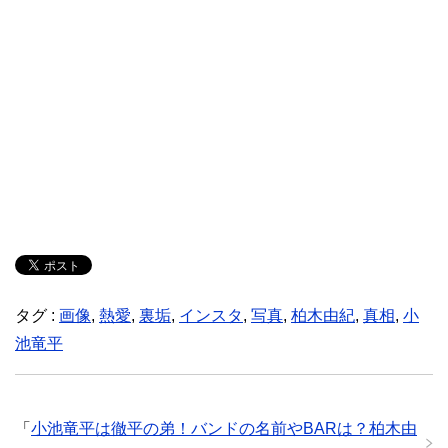
タグ :
画像
,
熱愛
,
裏垢
,
インスタ
,
写真
,
柏木由紀
,
真相
,
小
池竜平
「
小池竜平は徹平の弟！バンドの名前やBARは？柏木由